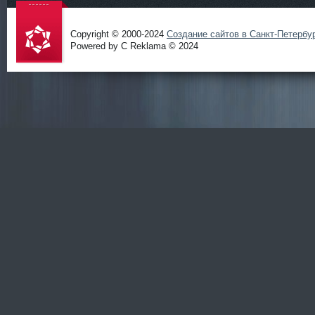
Copyright © 2000-2024
Создание сайтов в Санкт-Петербу
Powered by C Reklama © 2024
Проект
salidol в
СПб и
ЛО