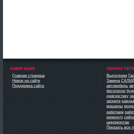
НАВИГАЦИЯ
ОБЛАКО ТЕГ
Выполним
Главная страница
Га
Новое на сайте
Замена
САЛИ
Поддержка сайта
автомобиль
ав
бесплатно
буд
диагностику
з
звоните
кажды
машины
моде
работаем
рабо
ремонту
сейч
шиномонтаж
Показать все т