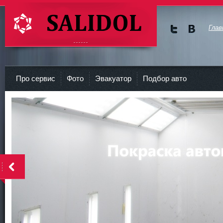
Глав
Мы в
Мы в
Twitte
vKont
СТО Салидол | salidol в СПб и ЛО
r
akte
Про сервис
Фото
Эвакуатор
Подбор авто
<