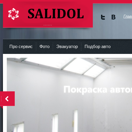
Глав
Мы в
Мы в
Twitte
vKont
СТО Салидол | salidol в СПб и ЛО
r
akte
Про сервис
Фото
Эвакуатор
Подбор авто
<