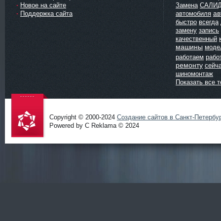
Новое на сайте
Замена
САЛИ
ав
Поддержка сайта
автомобиля
быстро
всегда
замену
запись
качественный
машины
моде
работаем
рабо
ремонту
сейч
шиномонтаж
Показать все т
Copyright © 2000-2024
Создание сайтов в Санкт-Петербу
Powered by C Reklama © 2024
Проект
salidol в
СПб и
ЛО