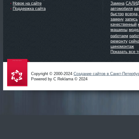
Новое на сайте
Замена
САЛИ
ав
Поддержка сайта
автомобиля
быстро
всегда
замену
запись
качественный
машины
моде
работаем
рабо
ремонту
сейч
шиномонтаж
Показать все т
Copyright © 2000-2024
Создание сайтов в Санкт-Петербу
Powered by C Reklama © 2024
Проект
salidol в
СПб и
ЛО