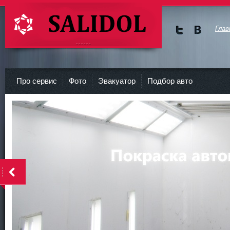
Глав
Мы в
Мы в
Twitte
vKont
СТО Салидол | salidol в СПб и ЛО
r
akte
Про сервис
Фото
Эвакуатор
Подбор авто
<