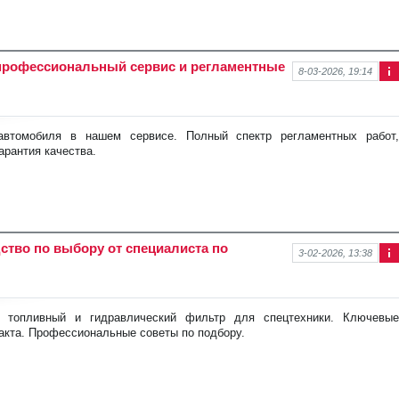
профессиональный сервис и регламентные
8-03-2026, 19:14
Ин
фо
рм
аци
автомобиля в нашем сервисе. Полный спектр регламентных работ,
я к
арантия качества.
нов
ост
и
ство по выбору от специалиста по
3-02-2026, 13:38
Ин
фо
рм
аци
, топливный и гидравлический фильтр для спецтехники. Ключевые
я к
акта. Профессиональные советы по подбору.
нов
ост
и