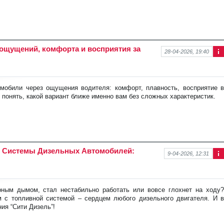
 ощущений, комфорта и восприятия за
28-04-2026, 19:40
Ин
фо
рм
аци
мобили через ощущения водителя: комфорт, плавность, восприятие в
я к
 понять, какой вариант ближе именно вам без сложных характеристик.
нов
ост
и
 Системы Дизельных Автомобилей:
9-04-2026, 12:31
Ин
фо
рм
аци
ным дымом, стал нестабильно работать или вовсе глохнет на ходу?
я к
м с топливной системой – сердцем любого дизельного двигателя. И в
нов
ия “Сити Дизель”!
ост
и