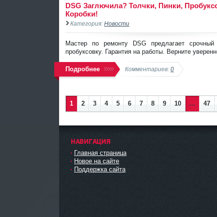
DSG Заглючила? Толчки, Пинки, Пробукс
Коробки!
Категория:
Новости
Мастер по ремонту DSG предлагает срочный р
пробуксовку. Гарантия на работы. Верните уверенн
Подробнее
Комментариев:
0
1
2
3
4
5
6
7
8
9
10
...
47
НАВИГАЦИЯ
Главная страница
Новое на сайте
Поддержка сайта