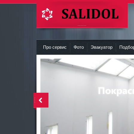
СТО Салидол | salidol в СПб и ЛО
r
Про сервис
Фото
Эвакуатор
Подбор
<