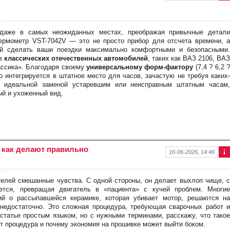
Ин
фо
рм
аци
 даже в самых неожиданных местах, преображая привычные детали
я к
ермометр VST-7042V — это не просто прибор для отсчета времени, а
нов
ый сделать ваши поездки максимально комфортными и безопасными.
ост
ев
классических отечественных автомобилей
, таких как ВАЗ 2106, ВАЗ
и
ассика». Благодаря своему
универсальному форм-фактору
(7,4 ? 6,2 
о интегрируется в штатное место для часов, зачастую не требуя каких-
о идеальной заменой устаревшим или неисправным штатным часам,
ый и ухоженный вид.
и как делают правильно
16-06-2026, 14:46
Ин
фо
рм
телей смешанные чувства. С одной стороны, он делает выхлоп чище, с
аци
тся, превращая двигатель в «пациента» с кучей проблем. Многие
я к
й о рассыпавшейся керамике, которая убивает мотор, решаются на
нов
 недостаточно. Это сложная процедура, требующая сварочных работ и
ост
 статье простым языком, но с нужными терминами, расскажу, что такое
и
дит процедура и почему экономия на прошивке может выйти боком.