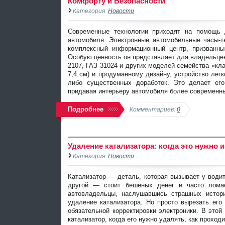
Комфорту и Безопасности
Категория:
Новости
Современные технологии приходят на помощь
автомобиля. Электронные автомобильные часы-т
комплексный информационный центр, призванн
Особую ценность он представляет для владельц
2107, ГАЗ 31024 и других моделей семейства «кл
7,4 см) и продуманному дизайну, устройство легк
либо существенных доработок. Это делает ег
придавая интерьеру автомобиля более современн
Подробнее
Комментариев:
0
Удаление катализатора: когда это нужно 
Категория:
Новости
Катализатор — деталь, которая вызывает у води
другой — стоит бешеных денег и часто ломае
автовладельцы, наслушавшись страшных истори
удаление катализатора. Но просто вырезать его
обязательной корректировки электроники. В этой
катализатор, когда его нужно удалять, как прохо