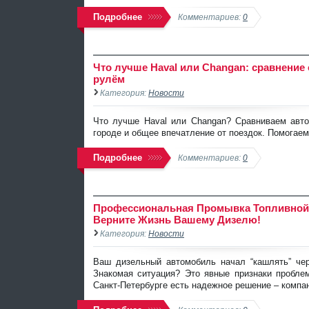
Подробнее
Комментариев:
0
Что лучше Haval или Changan: сравнение
рулём
Категория:
Новости
Что лучше Haval или Changan? Сравниваем авто
городе и общее впечатление от поездок. Помогаем
Подробнее
Комментариев:
0
Профессиональная Промывка Топливной
Верните Жизнь Вашему Дизелю!
Категория:
Новости
Ваш дизельный автомобиль начал “кашлять” чер
Знакомая ситуация? Это явные признаки пробле
Санкт-Петербурге есть надежное решение – компан