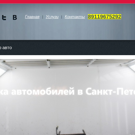
89119675292
Главная
Услуги
Контакты
Мы в
Мы в
Twitte
vKont
akte
 авто