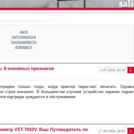
дате
популярности
посещаемости
алфавиту
ь: 8 основных признаков
1-07-2026, 20:18
Ин
фо
рм
тридже только тогда, когда принтер перестает печатать. Однако
аци
з строя внезапно. В большинстве случаев устройство заранее подает
я к
у или картридж нуждается в обслуживании.
нов
ост
и
метр VST-7042V: Ваш Путеводитель по
17-06-2026, 18:40