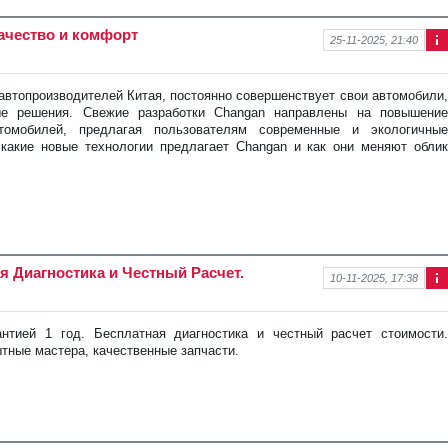
ачество и комфорт
25-11-2025, 21:40
Ин
фо
рм
 автопроизводителей Китая, постоянно совершенствует свои автомобили,
аци
ые решения. Свежие разработки Changan направлены на повышение
я к
томобилей, предлагая пользователям современные и экологичные
нов
 какие новые технологии предлагает Changan и как они меняют облик
ост
и
я Диагностика и Честный Расчет.
10-11-2025, 17:38
Ин
фо
рм
тией 1 год. Бесплатная диагностика и честный расчет стоимости.
аци
тные мастера, качественные запчасти.
я к
нов
ост
и