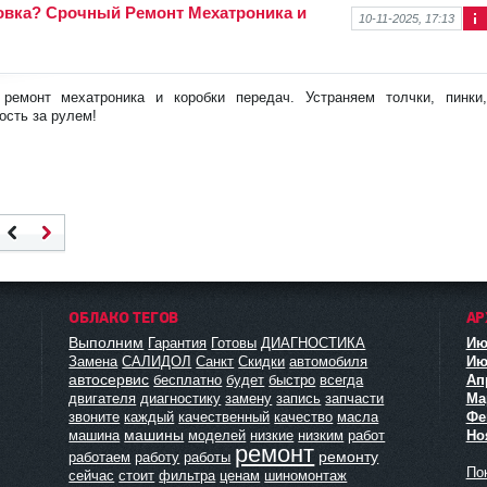
овка? Срочный Ремонт Мехатроника и
10-11-2025, 17:13
Ин
фо
рм
аци
емонт мехатроника и коробки передач. Устраняем толчки, пинки,
я к
ость за рулем!
нов
ост
и
Наза
Впер
д
ед
ОБЛАКО ТЕГОВ
АР
Выполним
Гарантия
Готовы
ДИАГНОСТИКА
Ию
Замена
САЛИДОЛ
Санкт
Скидки
автомобиля
Ию
автосервис
бесплатно
будет
быстро
всегда
Ап
двигателя
диагностику
замену
запись
запчасти
Мар
звоните
каждый
качественный
качество
масла
Фе
машины
машина
моделей
низкие
низким
работ
Но
ремонт
ремонту
работаем
работу
работы
Пок
сейчас
стоит
фильтра
ценам
шиномонтаж