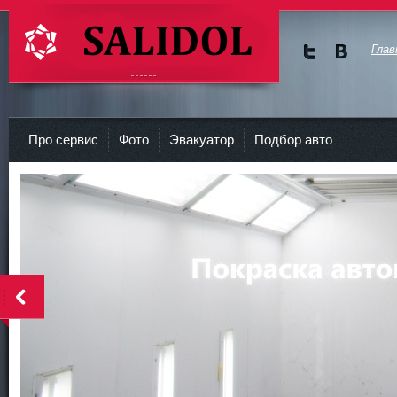
Глав
Мы в
Мы в
Twitte
vKont
СТО Салидол | salidol в СПб и ЛО
r
akte
Про сервис
Фото
Эвакуатор
Подбор авто
<