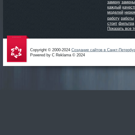
замену
замены
каждый
качест
моделей
низки
работу
работы
стоит
фильтра
Показать все т
Copyright © 2000-2024
Создание сайтов в Санкт-Петербу
Powered by C Reklama © 2024
Проект
salidol в
СПб и
ЛО