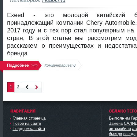
Exeed - это молодой китайский бр
принадлежащий компании Chery Automobile
2017 году и с тех пор стал популярным на 
стран. В этой статье мы рассмотрим мо
расскажем о преимуществах и недостатка
бренда.
Подробнее
Комментариев:
0
1
2
Наза
Впер
д
ед
НАВИГАЦИЯ
ОБЛАКО ТЕГ
Выполним
Главная страница
Га
Новое на сайте
Замена
САЛИ
ав
Поддержка сайта
автомобиля
быстро
всегда