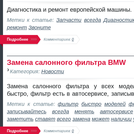
Диагностика и ремонт европейской машины. 
Метки к статье:
Запчасти
всегда
Диагности
ремонт
Звоните
Подробнее
Комментариев:
0
Замена салонного фильтра BMW
Категория:
Новости
Замена салонного фильтра у всех мод
быстро, фильтр есть в автосервисе, записы
Метки к статье:
фильтр
быстро
моделей
ф
записывайтесь
всегда
менять
автосервисе
заметить
ставят
всего
замена
может
наличии
Подробнее
Комментариев:
0