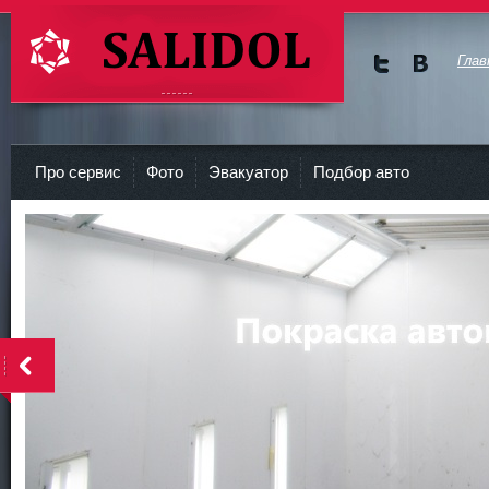
Глав
Мы в
Мы в
Twitte
vKont
СТО Салидол | salidol в СПб и ЛО
r
akte
Про сервис
Фото
Эвакуатор
Подбор авто
<