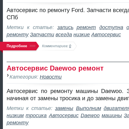
Автосервис по ремонту Ford. Запчасти всегда
СПб
Метки к статье:
запись
ремонт
доступна
ремонту
Запчасти
всегда
низкие
Автосервис
Подробнее
Комментариев:
0
Автосервис Daewoo ремонт
Категория:
Новости
Автосервис по ремонту машины Daewoo. За
начиная от замены тросика и до замены дви
Метки к статье:
замены
Выполним
двигател
низким
тросика
Автосервис
Daewoo
машины
З
ремонту