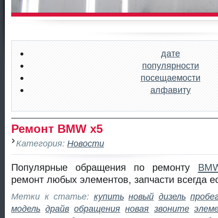
дате
популярности
посещаемости
алфавиту
Ремонт BMW x5
Категория:
Новости
Популярные обращения по ремонту
BM
ремонт любых элементов, запчасти всегда ес
Метки к статье:
купить
новый
дизель
пробе
модель
драйв
обращения
новая
звоните
элем