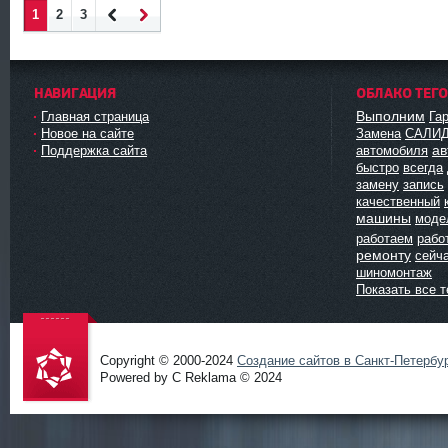
1
2
3
Наза
Впер
д
ед
НАВИГАЦИЯ
ОБЛАКО ТЕГ
Выполним
Главная страница
Га
Новое на сайте
Замена
САЛИ
ав
Поддержка сайта
автомобиля
быстро
всегда
замену
запись
качественный
машины
моде
работаем
рабо
ремонту
сейч
шиномонтаж
Показать все т
Copyright © 2000-2024
Создание сайтов в Санкт-Петербу
Powered by C Reklama © 2024
Проект
salidol в