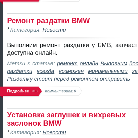
Ремонт раздатки BMW
Категория:
Новости
Выполним ремонт раздатки у БМВ, запчасти
доступна онлайн.
Метки к статье:
ремонт
онлайн
Выполним
до
раздатки
всегда
возможен
минимальными
з
Раздатку
стоит
перед
ремонтом
отправить
Подробнее
Комментариев:
0
Установка заглушек и вихревых
заслонок BMW
Категория:
Новости