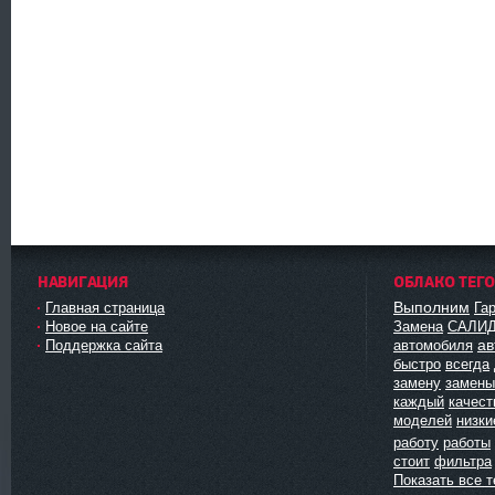
НАВИГАЦИЯ
ОБЛАКО ТЕГ
Выполним
Главная страница
Га
Новое на сайте
Замена
САЛИ
ав
Поддержка сайта
автомобиля
быстро
всегда
замену
замены
каждый
качест
моделей
низки
работу
работы
стоит
фильтра
Показать все т