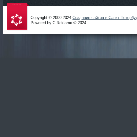
Copyright © 2000-2024
Создание сайтов в Санкт-Петербу
Powered by C Reklama © 2024
Проект
salidol в
СПб и
ЛО