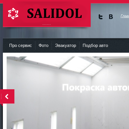
Глав
Мы в
Мы в
Twitte
vKont
СТО Салидол | salidol в СПб и ЛО
r
akte
Про сервис
Фото
Эвакуатор
Подбор авто
<