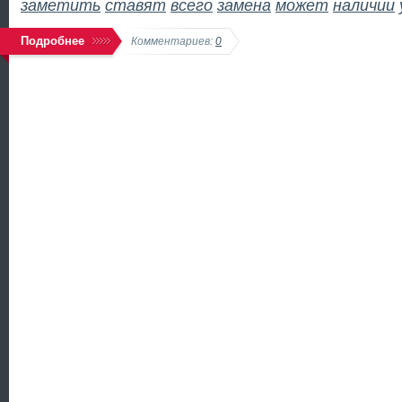
заметить
ставят
всего
замена
может
наличии
Подробнее
Комментариев:
0