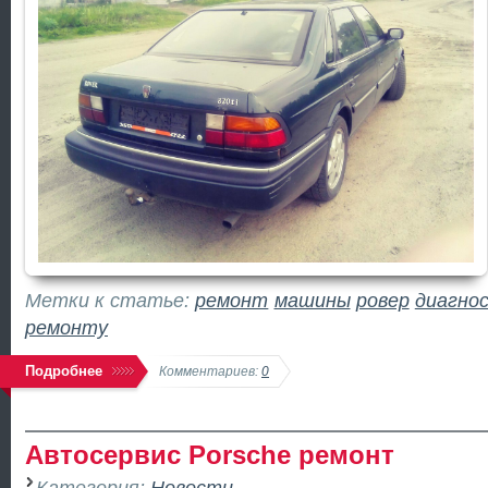
Метки к статье:
ремонт
машины
ровер
диагно
ремонту
Подробнее
Комментариев:
0
Автосервис Porsche ремонт
Категория:
Новости