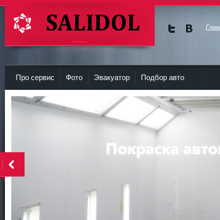
Глав
Мы в
Мы в
Twitte
vKont
СТО Салидол | salidol в СПб и ЛО
r
akte
Про сервис
Фото
Эвакуатор
Подбор авто
<