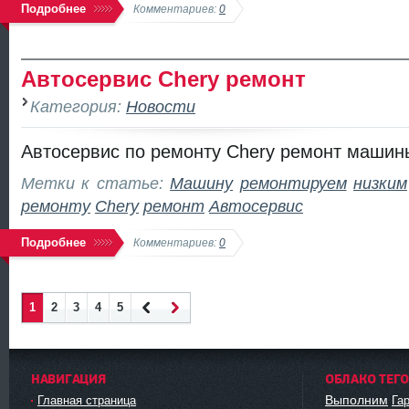
Подробнее
Комментариев:
0
Автосервис Chery ремонт
Категория:
Новости
Автосервис по ремонту Chery ремонт машин
Метки к статье:
Машину
ремонтируем
низким
ремонту
Chery
ремонт
Автосервис
Подробнее
Комментариев:
0
1
2
3
4
5
Наза
Впер
д
ед
НАВИГАЦИЯ
ОБЛАКО ТЕГ
Выполним
Главная страница
Га