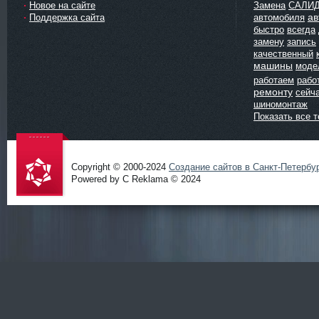
Новое на сайте
Замена
САЛИ
ав
Поддержка сайта
автомобиля
быстро
всегда
замену
запись
качественный
машины
моде
работаем
рабо
ремонту
сейч
шиномонтаж
Показать все т
Copyright © 2000-2024
Создание сайтов в Санкт-Петербу
Powered by C Reklama © 2024
Проект
salidol в
СПб и
ЛО