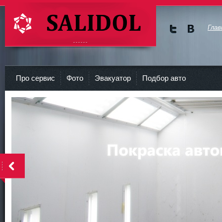
Глав
Мы в
Мы в
Twitte
vKont
СТО Салидол | salidol в СПб и ЛО
r
akte
Про сервис
Фото
Эвакуатор
Подбор авто
<