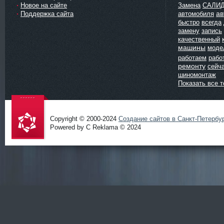
Новое на сайте
Замена
САЛИ
ав
Поддержка сайта
автомобиля
быстро
всегда
замену
запись
качественный
машины
моде
работаем
рабо
ремонту
сейч
шиномонтаж
Показать все т
Copyright © 2000-2024
Создание сайтов в Санкт-Петербу
Powered by C Reklama © 2024
Проект
salidol в
СПб и
ЛО