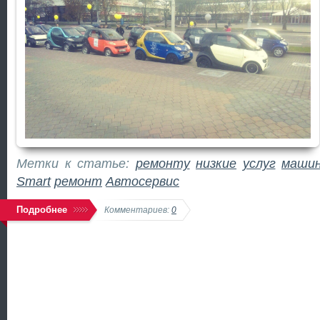
Метки к статье:
ремонту
низкие
услуг
маши
Smart
ремонт
Автосервис
Подробнее
Комментариев:
0