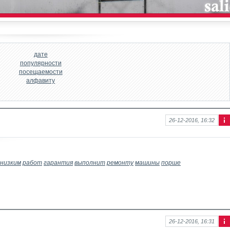
дате
популярности
посещаемости
алфавиту
26-12-2016, 16:32
Ин
фо
рм
аци
я к
низким
работ
гарантия
выполнит
ремонту
машины
порше
нов
ост
и
26-12-2016, 16:31