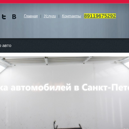
89119675292
Главная
Услуги
Контакты
Мы в
Мы в
Twitte
vKont
akte
 авто