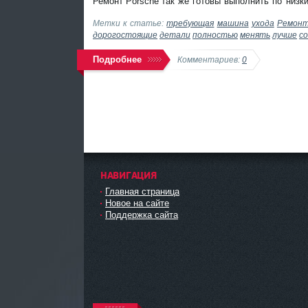
Ремонт Porsche
так же готовы выполнить по
низк
Метки к статье:
требующая
машина
ухода
Ремон
дорогостоящие
детали
полностью
менять
лучше
с
Подробнее
Комментариев:
0
НАВИГАЦИЯ
Главная страница
Новое на сайте
Поддержка сайта