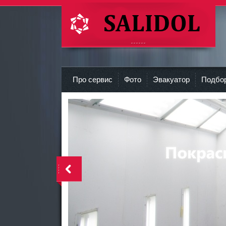
СТО Салидол | salidol в СПб и ЛО
r
Про сервис
Фото
Эвакуатор
Подбор
<