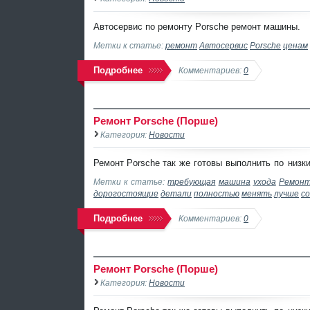
Автосервис по ремонту Porsche ремонт машины.
Метки к статье:
ремонт
Автосервис
Porsche
ценам
Подробнее
Комментариев:
0
Ремонт Porsche (Порше)
Категория:
Новости
Ремонт Porsche
так же готовы выполнить по
низк
Метки к статье:
требующая
машина
ухода
Ремон
дорогостоящие
детали
полностью
менять
лучше
с
Подробнее
Комментариев:
0
Ремонт Porsche (Порше)
Категория:
Новости