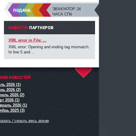
ЭВАКУАТОР 24
ПОДАЧА :
ь
ЧАСА СПб
НОВОСТИ
ПАРТНЕРОВ
XML error in File: ...
XML error: Opening and ending tag mismatch:
hr line 5 and ...
ХИВ НОВОСТЕЙ
^
ль 2026 (1)
нь 2026 (2)
рель 2026 (2)
т 2026 (1)
враль 2026 (1)
ябрь 2025 (3)
азать / скрыть весь архив