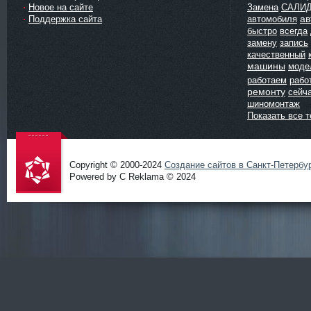
Новое на сайте
Замена
САЛИ
ав
Поддержка сайта
автомобиля
быстро
всегда
замену
запись
качественный
машины
моде
работаем
рабо
ремонту
сейч
шиномонтаж
Показать все т
Copyright © 2000-2024
Создание сайтов в Санкт-Петербу
Powered by C Reklama © 2024
Проект
salidol в
СПб и
ЛО