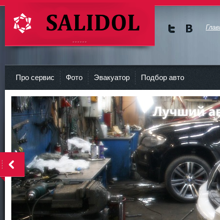
Глав
Мы в
Мы в
Twitte
vKont
СТО Салидол | salidol в СПб и ЛО
r
akte
Про сервис
Фото
Эвакуатор
Подбор авто
<