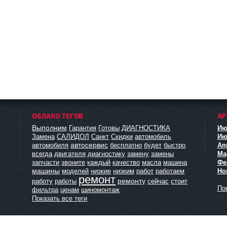
ОБЛАКО ТЕГОВ
АР
Выполним
Гарантия
Готовы
ДИАГНОСТИКА
Ию
Замена
САЛИДОЛ
Санкт
Скидки
автомобиль
Ию
автосервис
автомобиля
бесплатно
будет
быстро
Ап
всегда
двигателя
диагностику
замену
замены
Мар
запчасти
звоните
каждый
качество
масла
машина
Фе
машины
моделей
низкие
низким
работ
работаем
Но
ремонт
ремонту
работу
работы
сейчас
стоит
Пок
фильтра
ценам
шиномонтаж
Показать все теги