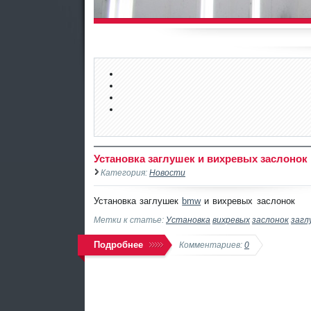
Установка заглушек и вихревых заслоно
Категория:
Новости
Установка заглушек
bmw
и вихревых заслонок
Метки к статье:
Установка
вихревых
заслонок
загл
Подробнее
Комментариев:
0