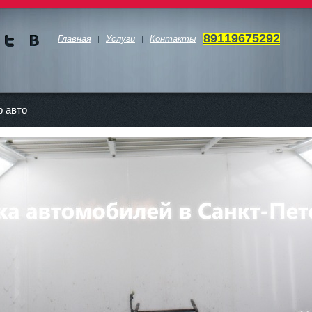
89119675292
Главная
Услуги
Контакты
Мы в
Мы в
Twitte
vKont
akte
 авто