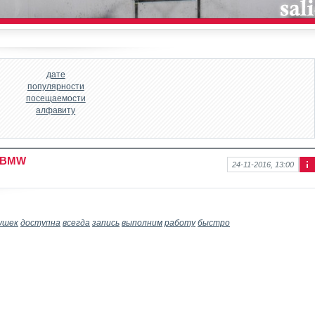
дате
популярности
посещаемости
алфавиту
к BMW
24-11-2016, 13:00
Ин
фо
рм
аци
я к
ушек
доступна
всегда
запись
выполним
работу
быстро
нов
ост
и