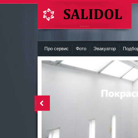
СТО Салидол | salidol в СПб и ЛО
r
Про сервис
Фото
Эвакуатор
Подбор
<