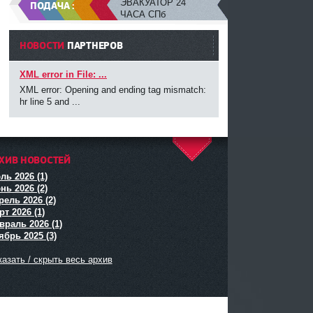
ЭВАКУАТОР 24
ПОДАЧА :
ЧАСА СПб
НОВОСТИ
ПАРТНЕРОВ
XML error in File: ...
XML error: Opening and ending tag mismatch:
hr line 5 and ...
ХИВ НОВОСТЕЙ
^
ль 2026 (1)
нь 2026 (2)
рель 2026 (2)
т 2026 (1)
враль 2026 (1)
ябрь 2025 (3)
азать / скрыть весь архив