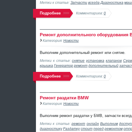
Метки к статье:
Запчасти
всегда
Диагностика
маш
Подробнее
Комментариев:
0
Ремонт дополнительного оборудования
Категория:
Новости
Выполним дополнительный ремонт или снятие.
Метки к статье:
снятие
установка
клапанов
Серв
крышка
Генератор
ремонт
дополнительный
запчас
Подробнее
Комментариев:
0
Ремонт раздатки BMW
Категория:
Новости
Выполним ремонт раздатки у БМВ, запчасти всегд
Метки к статье:
ремонт
онлайн
Выполним
доступ
диагностику
Раздатку
стоит
перед
ремонтом
отп