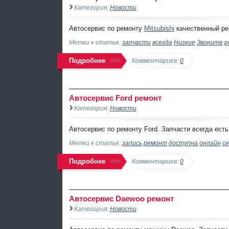
Категория:
Новости
Автосервис по ремонту
Mitsubishi
качественный рем
Метки к статье:
запчасти
всегда
Низкие
Звоните
р
Подробнее
Комментариев:
0
Автосервис Ford ремонт
Категория:
Новости
Автосервис по ремонту Ford. Запчасти всегда есть
Метки к статье:
запись
ремонт
доступна
онлайн
се
Подробнее
Комментариев:
0
Автосервис Daewoo ремонт
Категория:
Новости