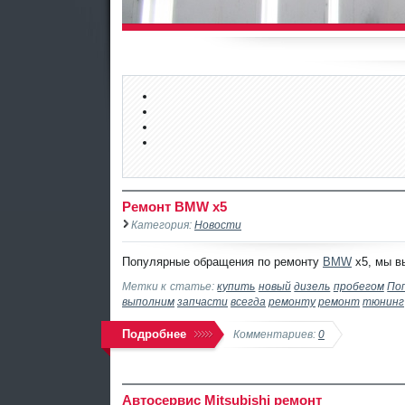
Ремонт BMW x5
Категория:
Новости
Популярные обращения по ремонту
BMW
x5, мы в
Метки к статье:
купить
новый
дизель
пробегом
По
выполним
запчасти
всегда
ремонту
ремонт
тюнинг
Подробнее
Комментариев:
0
Автосервис Mitsubishi ремонт