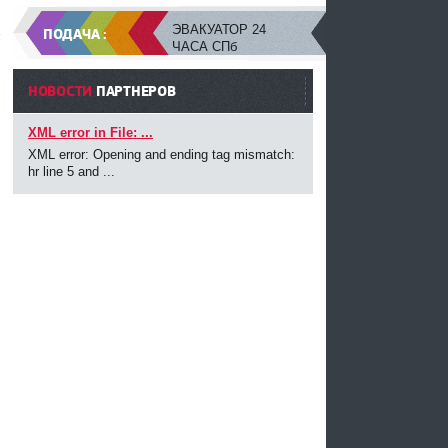
и
ЭВАКУАТОР 24
ПОДАЧА :
ЧАСА СПб
НОВОСТИ
ПАРТНЕРОВ
XML error in File: ...
XML error: Opening and ending tag mismatch:
hr line 5 and ...
т