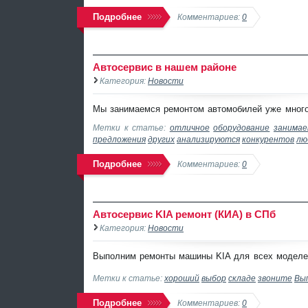
Подробнее
Комментариев:
0
Автосервис в нашем районе
Категория:
Новости
Мы занимаемся ремонтом автомобилей уже много л
Метки к статье:
отличное
оборудование
занимае
предложения
других
анализируются
конкурентов
лю
Подробнее
Комментариев:
0
Автосервис KIA ремонт (КИА) в СПб
Категория:
Новости
Выполним ремонты машины KIA для всех моделей 
Метки к статье:
хороший
выбор
складе
звоните
Вы
Подробнее
Комментариев:
0