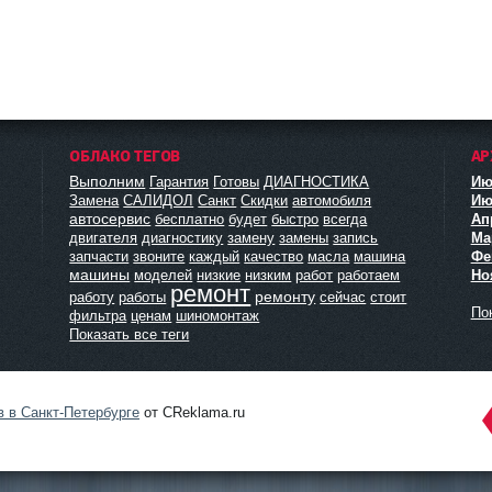
ОБЛАКО ТЕГОВ
АР
Выполним
Гарантия
Готовы
ДИАГНОСТИКА
Ию
Замена
САЛИДОЛ
Санкт
Скидки
автомобиля
Ию
автосервис
бесплатно
будет
быстро
всегда
Ап
двигателя
диагностику
замену
замены
запись
Мар
запчасти
звоните
каждый
качество
масла
машина
Фе
машины
моделей
низкие
низким
работ
работаем
Но
ремонт
ремонту
работу
работы
сейчас
стоит
Пок
фильтра
ценам
шиномонтаж
Показать все теги
в в Санкт-Петербурге
от CReklama.ru