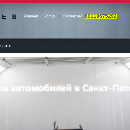
89119675292
Главная
Услуги
Контакты
Мы в
Мы в
Twitte
vKont
akte
 авто