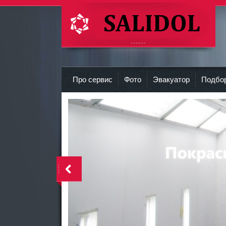
СТО Салидол | salidol в СПб и ЛО
r
Про сервис
Фото
Эвакуатор
Подбор
<