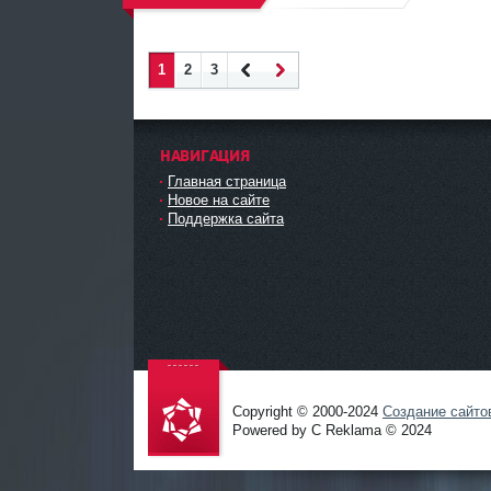
1
2
3
Наза
Впер
д
ед
НАВИГАЦИЯ
Главная страница
Новое на сайте
Поддержка сайта
Copyright © 2000-2024
Создание сайто
Powered by C Reklama © 2024
Проект
salidol в