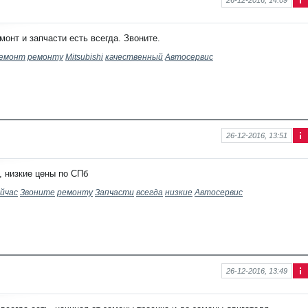
Ин
фо
рм
онт и запчасти есть всегда. Звоните.
аци
я к
емонт
ремонту
Mitsubishi
качественный
Автосервис
нов
ост
и
26-12-2016, 13:51
Ин
фо
рм
, низкие цены по СПб
аци
я к
йчас
Звоните
ремонту
Запчасти
всегда
низкие
Автосервис
нов
ост
и
26-12-2016, 13:49
Ин
фо
рм