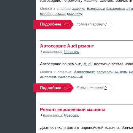
Автосервис по ремонту машины Daewoo. Запчасти в
Метки к статье:
замены
Выполним
двигателя
ре
всегда
начиная
ремонту
Подробнее
Комментариев:
0
Автосервис Audi ремонт
Категория:
Новости
Автосервис по ремонту
Audi
, доступно всегда нов
Метки к статье:
Автосервис
запчасти
низким
ц
выполним
качественный
Подробнее
Комментариев:
0
Ремонт европейской машины
Категория:
Новости
Диагностика и ремонт европейской машины. Запчас