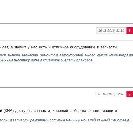
и
16-11-2016, 11:10
Ин
фо
рм
ет, а значит у нас есть и отличное оборудование и запчасти.
аци
я к
мся
значит
запчасти
ремонтом
автомобилей
много
лучше
менеджерам
нов
бых
диагностику
можем
клиентов
сделать
плановое
ост
и
18-10-2016, 12:48
Ин
фо
рм
(КИА) доступны запчасти, хороший выбор на складе, звоните.
аци
я к
полним
запчасти
ремонты
доступны
машины
моделей
каждый
Работаем
нов
ост
и