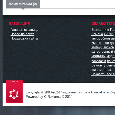
Комментарии (0)
НАВИГАЦИЯ
ОБЛАКО ТЕГ
Выполним
Главная страница
Га
Новое на сайте
Замена
САЛИ
ав
Поддержка сайта
автомобиля
быстро
всегда
замену
запись
качественный
машины
моде
работаем
рабо
ремонту
сейч
шиномонтаж
Показать все т
Copyright © 2000-2024
Создание сайтов в Санкт-Петербу
Powered by C Reklama © 2024
Проект
salidol в
СПб и