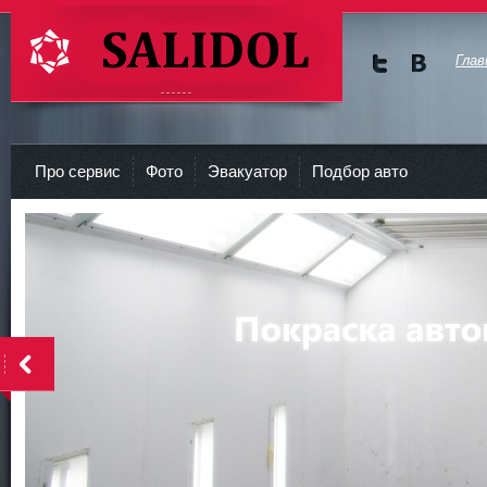
Глав
Мы в
Мы в
Twitte
vKont
СТО Салидол | salidol в СПб и ЛО
r
akte
Про сервис
Фото
Эвакуатор
Подбор авто
<