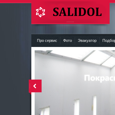
СТО Салидол | salidol в СПб и ЛО
r
Про сервис
Фото
Эвакуатор
Подбор
<