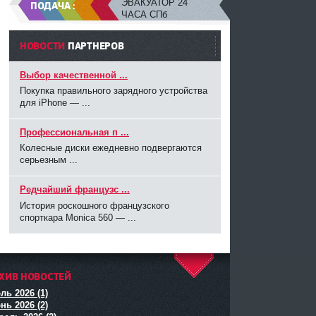
ЭВАКУАТОР 24
ПОДАЧА :
ЧАСА СПб
НОВОСТИ
ПАРТНЕРОВ
Выбор качественной ...
Покупка правильного зарядного устройства
для iPhone — ...
Профессиональная п ...
Колесные диски ежедневно подвергаются
серьезным ...
Редчайший французс ...
История роскошного французского
спорткара Monica 560 — ...
ХИВ НОВОСТЕЙ
^
ль 2026 (1)
нь 2026 (2)