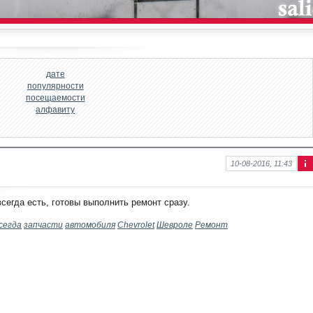
дате
популярности
посещаемости
алфавиту
10-08-2016, 11:43
Ин
фо
рм
сегда есть, готовы выполнить ремонт сразу.
аци
я к
сегда
запчасти
автомобиля
Chevrolet
Шевроле
Ремонт
нов
ост
и