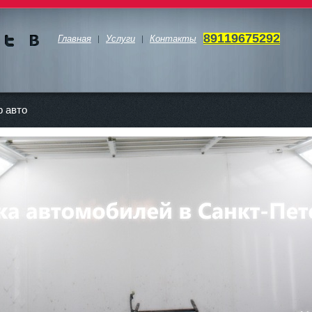
89119675292
Главная
Услуги
Контакты
Мы в
Мы в
Twitte
vKont
akte
 авто