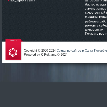
ав
Поддержка сайта
автомобиля
быстро
всегда
замену
запись
качественный
машины
моде
работаем
рабо
ремонту
сейч
шиномонтаж
Показать все т
Copyright © 2000-2024
Создание сайтов в Санкт-Петербу
Powered by C Reklama © 2024
Проект
salidol в
СПб и
ЛО