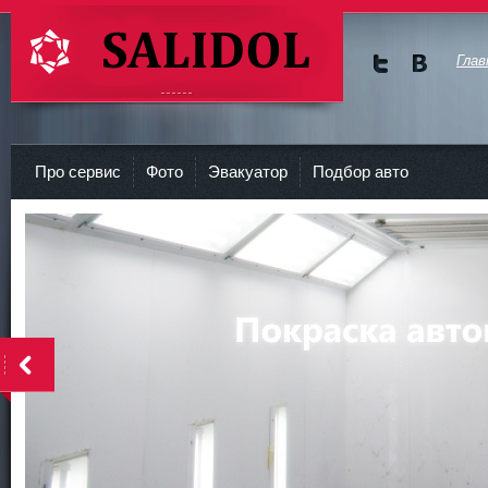
Глав
Мы в
Мы в
Twitte
vKont
СТО Салидол | salidol в СПб и ЛО
r
akte
Про сервис
Фото
Эвакуатор
Подбор авто
<