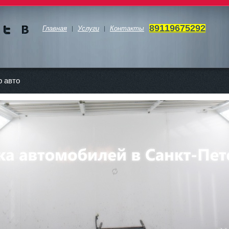
89119675292
Главная
Услуги
Контакты
Мы в
Мы в
Twitte
vKont
akte
 авто