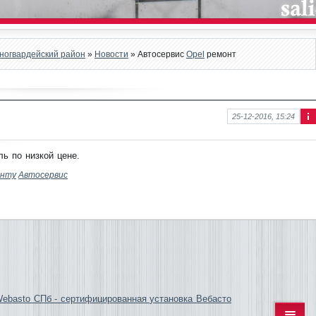
сногвардейский район
»
Новости
» Автосервис
Opel
ремонт
25-12-2016, 15:24
Ин
фо
рм
ь по низкой цене.
аци
я к
онту
Автосервис
нов
ост
и
 Webasto СПб - сертифицированная установка Вебасто