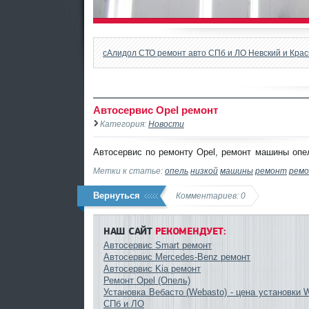
сАлидол СТО ремонт авто СПб и ЛО Невский и Кра
Автосервис Opel ремонт
Категория:
Новости
Автосервис по ремонту Opel, ремонт машины опел
Метки к статье:
опель
низкой
машины
ремонт
рем
Вернуться
Комментариев: 0
НАШ САЙТ
РЕКОМЕНДУЕТ:
Автосервис Smart ремонт
Автосервис Mercedes-Benz ремонт
Автосервис Kia ремонт
Ремонт Opel (Опель)
Установка Вебасто (Webasto) - цена установки
СПб и ЛО