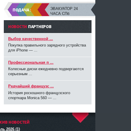
ЭВАКУАТОР 24
ПОДАЧА :
ЧАСА СПб
НОВОСТИ
ПАРТНЕРОВ
Выбор качественной ...
Покупка правильного зарядного устройства
для iPhone — ...
Профессиональная п ...
Колесные диски ежедневно подвергаются
серьезным ...
Редчайший французс ...
История роскошного французского
спорткара Monica 560 — ...
ХИВ НОВОСТЕЙ
^
ль 2026 (1)