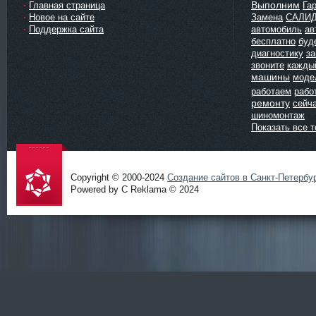
Выполним
Главная страница
Га
Новое на сайте
Замена
САЛИ
Поддержка сайта
автомобиль
ав
бесплатно
буд
диагностику
з
звоните
кажды
машины
моде
работаем
рабо
ремонту
сейч
шиномонтаж
Показать все т
Copyright © 2000-2024
Создание сайтов в Санкт-Петербу
Powered by C Reklama © 2024
Проект
salidol в
СПб и
ЛО