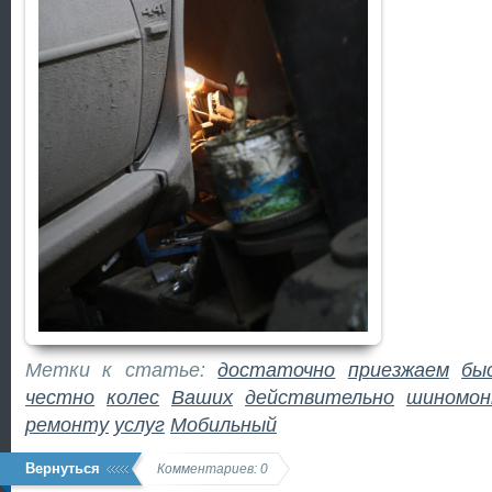
Метки к статье:
достаточно
приезжаем
бы
честно
колес
Ваших
действительно
шиномо
ремонту
услуг
Мобильный
Вернуться
Комментариев: 0