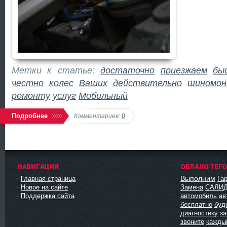
Метки к статье:
достаточно
приезжаем
бы
честно
колес
Ваших
действительно
шиномо
ремонту
услуг
Мобильный
Подробнее
Комментариев:
0
НАВИГАЦИЯ
ОБЛАКО ТЕГ
Выполним
Главная страница
Га
Новое на сайте
Замена
САЛИ
Поддержка сайта
автомобиль
ав
бесплатно
буд
диагностику
з
звоните
кажды