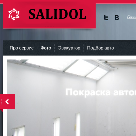
Глав
Мы в
Мы в
Twitte
vKont
СТО Салидол | salidol в СПб и ЛО
r
akte
Про сервис
Фото
Эвакуатор
Подбор авто
<