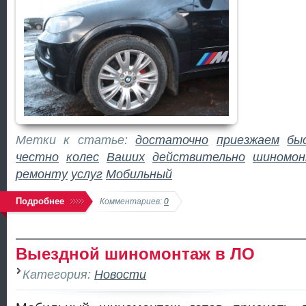
Метки к статье:
достаточно
приезжаем
бы
честно
колес
Ваших
действительно
шиномо
ремонту
услуг
Мобильный
Подробнее
Комментариев:
0
Выездной шиномонтаж в ЛО
Категория:
Новости