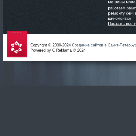
машины
моде
работаем
рабо
ремонту
сейч
шиномонтаж
Показать все т
Copyright © 2000-2024
Создание сайтов в Санкт-Петербу
Powered by C Reklama © 2024
Проект
salidol в
СПб и
ЛО