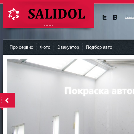
Глав
Мы в
Мы в
Twitte
vKont
СТО Салидол | salidol в СПб и ЛО
r
akte
Про сервис
Фото
Эвакуатор
Подбор авто
<