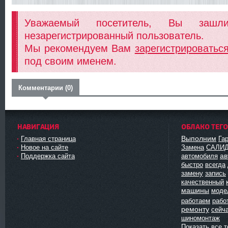
Уважаемый посетитель, Вы заш
незарегистрированный пользователь.
Мы рекомендуем Вам
зарегистрироватьс
под своим именем.
Комментарии (0)
НАВИГАЦИЯ
ОБЛАКО ТЕГ
Выполним
Главная страница
Га
Новое на сайте
Замена
САЛИ
ав
Поддержка сайта
автомобиля
быстро
всегда
замену
запись
качественный
машины
моде
работаем
рабо
ремонту
сейч
шиномонтаж
Показать все т