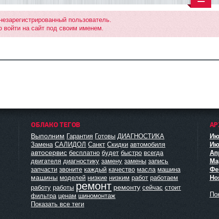
 незарегистрированный пользователь.
 войти на сайт под своим именем.
ОБЛАКО ТЕГОВ
АР
Выполним
Гарантия
Готовы
ДИАГНОСТИКА
Ию
Замена
САЛИДОЛ
Санкт
Скидки
автомобиля
Ию
автосервис
бесплатно
будет
быстро
всегда
Ап
двигателя
диагностику
замену
замены
запись
Мар
запчасти
звоните
каждый
качество
масла
машина
Фе
машины
моделей
низкие
низким
работ
работаем
Но
ремонт
ремонту
работу
работы
сейчас
стоит
Пок
фильтра
ценам
шиномонтаж
Показать все теги