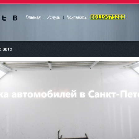
89119675292
Главная
Услуги
Контакты
Мы в
Мы в
Twitte
vKont
akte
 авто