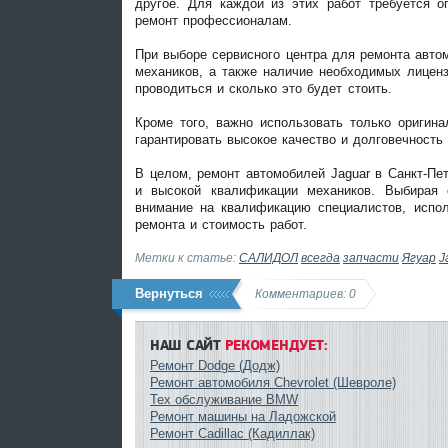
другое. Для каждой из этих работ требуется о
ремонт профессионалам.
При выборе сервисного центра для ремонта авто
механиков, а также наличие необходимых лиценз
проводиться и сколько это будет стоить.
Кроме того, важно использовать только оригин
гарантировать высокое качество и долговечность
В целом, ремонт автомобилей Jaguar в Санкт-Пе
и высокой квалификации механиков. Выбирая 
внимание на квалификацию специалистов, испол
ремонта и стоимость работ.
Метки к статье:
САЛИДОЛ
всегда
запчасти
Ягуар
J
Вернуться
Комментариев: 0
НАШ САЙТ
РЕКОМЕНДУЕТ:
Ремонт Dodge (Додж)
Ремонт автомобиля Chevrolet (Шевроле)
Тех обслуживание BMW
Ремонт машины на Ладожской
Ремонт Cadillac (Кадиллак)