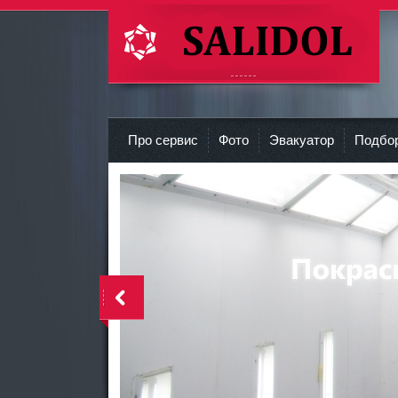
СТО Салидол | salidol в СПб и ЛО
r
Про сервис
Фото
Эвакуатор
Подбор
<