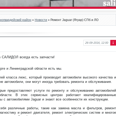
сногвардейский район
»
Новости
» Ремонт Jaguar (Ягуар) СПб и ЛО
26-09-2016, 12:00
Ин
фо
рм
в САЛИДОЛ всегда есть запчасти!
аци
я к
нов
рге и Ленинградской области есть мы.
ост
и
лей класса люкс, который производит автомобили высокого качества и
ие автомобили, они могут иногда требовать ремонта и обслуживания.
орые предоставляют услуги по ремонту и обслуживанию автомобилей
 области. В этих сервисных центрах работают квалифицированные
 с автомобилями Jaguar и знают все особенности их конструкции.
ебя различные работы, такие как замена масла и фильтров, ремонт
агностику и ремонт двигателя, ремонт электрических систем и многое