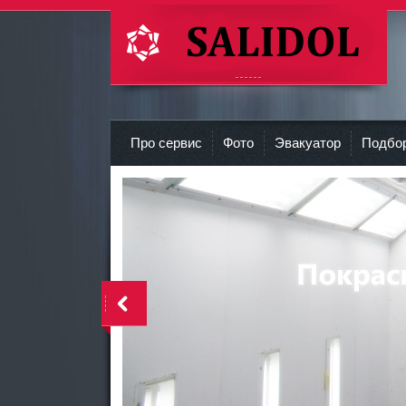
СТО Салидол | salidol в СПб и ЛО
r
Про сервис
Фото
Эвакуатор
Подбор
<