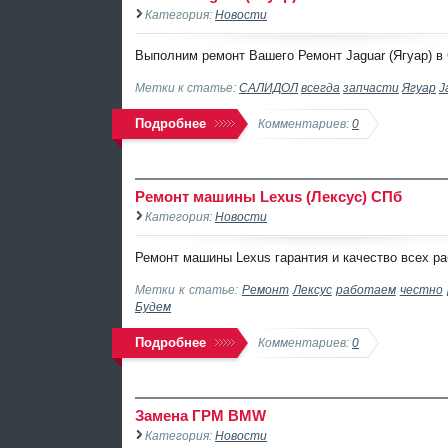
Категория:
Новости
Выполним ремонт Вашего Ремонт Jaguar (Ягуар) в
Метки к статье:
САЛИДОЛ
всегда
запчасти
Ягуар
J
Подробнее
Комментариев:
0
Ремонт машины Lexus (Лексус) СПб
Категория:
Новости
Ремонт машины Lexus гарантия и качество всех ра
Метки к статье:
Ремонт
Лексус
работаем
честно
Будем
Подробнее
Комментариев:
0
Замена ГРМ BMW
Категория:
Новости