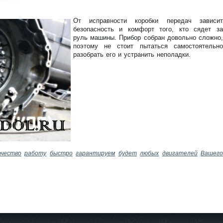
рм
аци
От исправности коробки передач зависит
я к
нов
безопасность и комфорт того, кто сядет за
ост
руль машины. Прибор собран довольно сложно,
и
поэтому не стоит пытаться самостоятельно
разобрать его и устранить неполадки.
ачество
работу
быстро
гарантируем
будет
любых
двигателей
Вашег