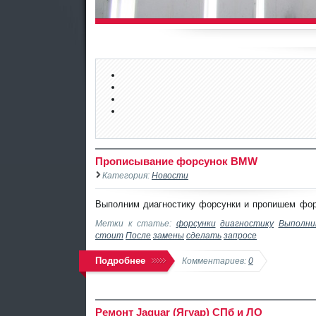
Прописывание форсунок BMW
Категория:
Новости
Выполним диагностику форсунки и пропишем фо
Метки к статье:
форсунки
диагностику
Выполни
стоит
После
замены
сделать
запросе
Подробнее
Комментариев:
0
Ремонт Jaguar (Ягуар) СПб и ЛО