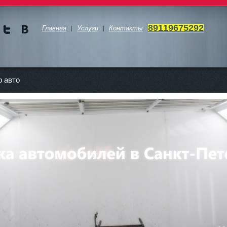
89119675292
Главная
Услуги
Контакты
Мы в
Мы в
Twitte
vKont
akte
 авто