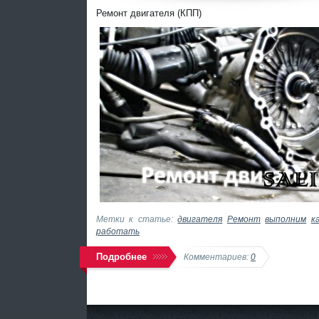
Ремонт двигателя (КПП)
Метки к статье:
двигателя
Ремонт
выполним
к
работать
Подробнее
Комментариев:
0