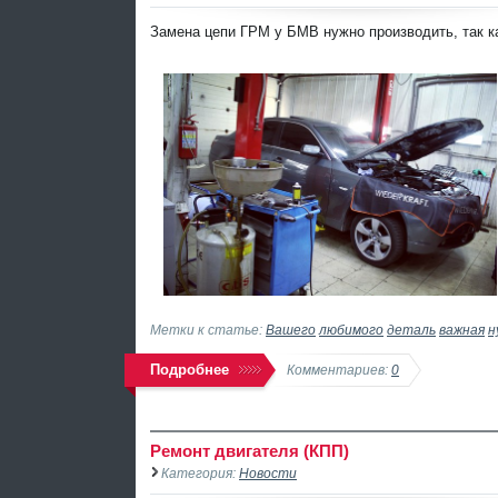
Замена цепи ГРМ у БМВ нужно производить, так к
Метки к статье:
Вашего
любимого
деталь
важная
н
Подробнее
Комментариев:
0
Ремонт двигателя (КПП)
Категория:
Новости