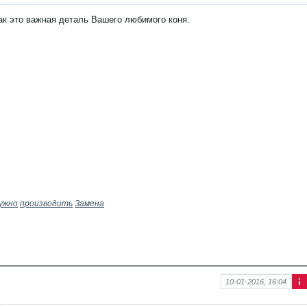
фо
рм
ак это важная деталь Вашего любимого коня.
аци
я к
нов
ост
и
ужно
производить
Замена
10-01-2016, 16:04
Ин
фо