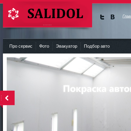
Глав
Мы в
Мы в
Twitte
vKont
СТО Салидол | salidol в СПб и ЛО
r
akte
Про сервис
Фото
Эвакуатор
Подбор авто
<