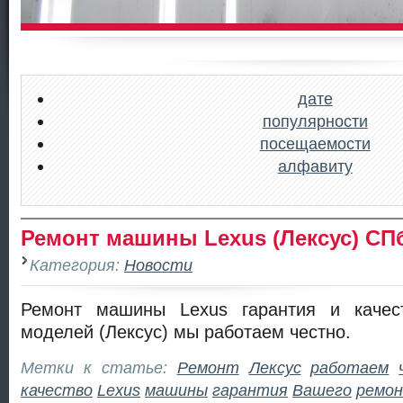
дате
популярности
посещаемости
алфавиту
Ремонт машины Lexus (Лексус) СП
Категория:
Новости
Ремонт машины Lexus гарантия и качес
моделей (Лексус) мы работаем честно.
Метки к статье:
Ремонт
Лексус
работаем
качество
Lexus
машины
гарантия
Вашего
ремо