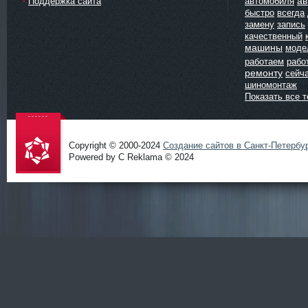
ав
Поддержка сайта
автомобиля
быстро
всегда
замену
запись
качественный
машины
моде
работаем
рабо
ремонту
сейч
шиномонтаж
Показать все т
Copyright © 2000-2024
Создание сайтов в Санкт-Петербу
Powered by C Reklama © 2024
Проект
salidol в
СПб и
ЛО