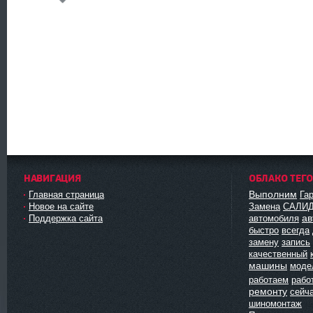
НАВИГАЦИЯ
ОБЛАКО ТЕГ
Выполним
Главная страница
Га
Новое на сайте
Замена
САЛИ
ав
Поддержка сайта
автомобиля
быстро
всегда
замену
запись
качественный
машины
моде
работаем
рабо
ремонту
сейч
шиномонтаж