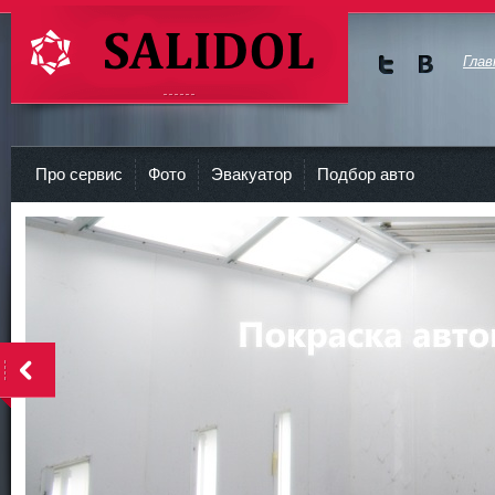
Глав
Мы в
Мы в
Twitte
vKont
СТО Салидол | salidol в СПб и ЛО
r
akte
Про сервис
Фото
Эвакуатор
Подбор авто
<