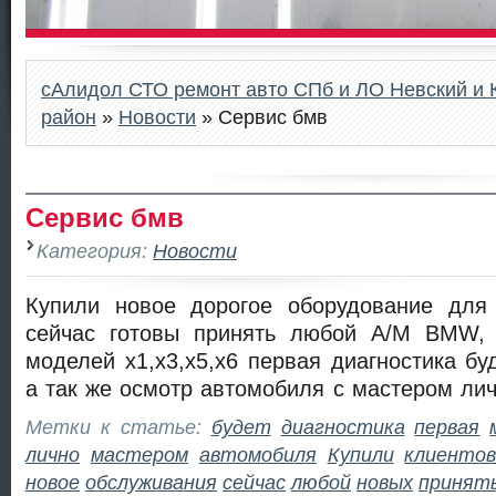
сАлидол СТО ремонт авто СПб и ЛО Невский и 
район
»
Новости
» Сервис бмв
Сервис бмв
Категория:
Новости
Купили новое дорогое оборудование дл
сейчас готовы принять любой А/М BMW, 
моделей x1,x3,x5,x6 первая диагностика бу
а так же осмотр автомобиля с мастером ли
Метки к статье:
будет
диагностика
первая
лично
мастером
автомобиля
Купили
клиенто
новое
обслуживания
сейчас
любой
новых
принят