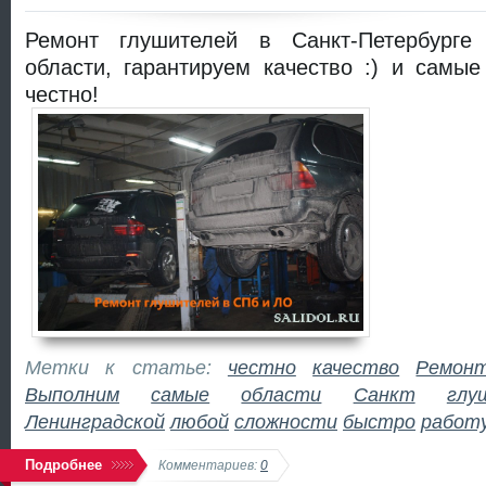
Ремонт глушителей в Санкт-Петербурге
области, гарантируем качество :) и самые
честно!
Метки к статье:
честно
качество
Ремон
Выполним
самые
области
Санкт
глу
Ленинградской
любой
сложности
быстро
работ
Подробнее
Комментариев:
0