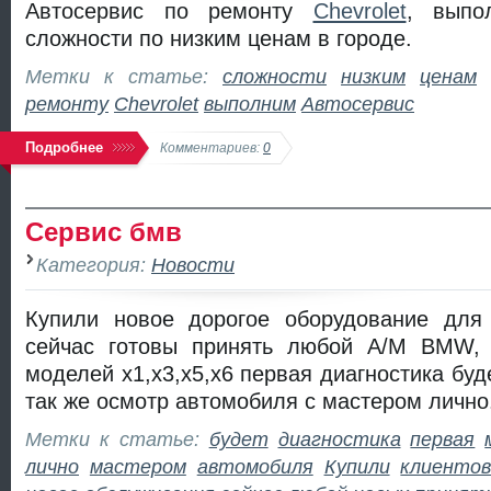
Автосервис по ремонту
Chevrolet
, выпо
сложности по низким ценам в городе.
Метки к статье:
сложности
низким
ценам
ремонту
Chevrolet
выполним
Автосервис
Подробнее
Комментариев:
0
Сервис бмв
Категория:
Новости
Купили новое дорогое оборудование дл
сейчас готовы принять любой А/М BMW, 
моделей x1,x3,x5,x6 первая диагностика буд
так же осмотр автомобиля с мастером лично
Метки к статье:
будет
диагностика
первая
лично
мастером
автомобиля
Купили
клиенто