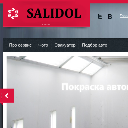
Глав
Мы в
Мы в
Twitte
vKont
СТО Салидол | salidol в СПб и ЛО
r
akte
Про сервис
Фото
Эвакуатор
Подбор авто
<