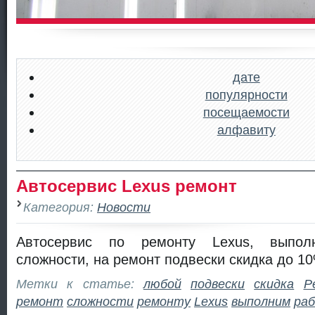
дате
популярности
посещаемости
алфавиту
Автосервис Lexus ремонт
Категория:
Новости
Автосервис по ремонту Lexus, выпо
сложности, на ремонт подвески скидка до 1
Метки к статье:
любой
подвески
скидка
Р
ремонт
сложности
ремонту
Lexus
выполним
ра