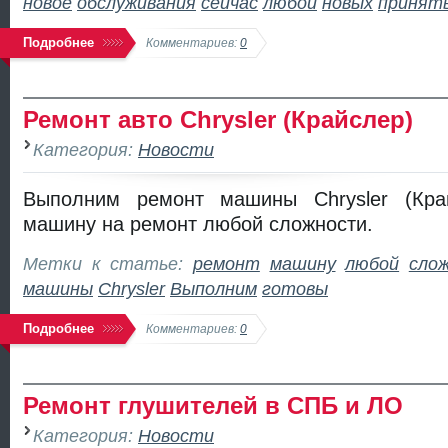
новое
обслуживания
сейчас
любой
новых
принят
Подробнее
Комментариев:
0
Ремонт авто Chrysler (Крайслер)
Категория:
Новости
Выполним ремонт машины Chrysler (Край
машину на ремонт любой сложности.
Метки к статье:
ремонт
машину
любой
сло
машины
Chrysler
Выполним
готовы
Подробнее
Комментариев:
0
Ремонт глушителей в СПБ и ЛО
Категория:
Новости