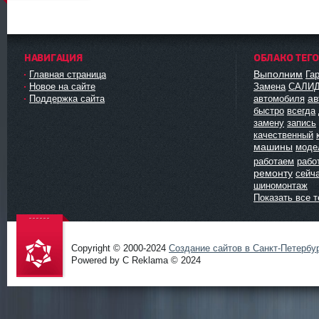
НАВИГАЦИЯ
ОБЛАКО ТЕГ
Выполним
Главная страница
Га
Новое на сайте
Замена
САЛИ
ав
Поддержка сайта
автомобиля
быстро
всегда
замену
запись
качественный
машины
моде
работаем
рабо
ремонту
сейч
шиномонтаж
Показать все т
Copyright © 2000-2024
Создание сайтов в Санкт-Петербу
Powered by C Reklama © 2024
Проект
salidol в
СПб и