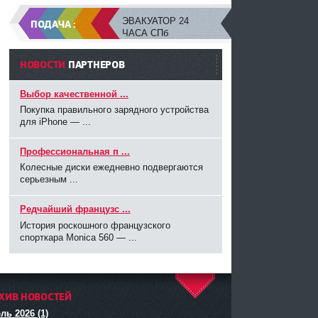
ЭВАКУАТОР 24
ПОДАЧА :
ЧАСА СПб
НОВОСТИ
ПАРТНЕРОВ
Выбор качественной ...
Покупка правильного зарядного устройства
для iPhone — ...
Профессиональная п ...
Колесные диски ежедневно подвергаются
серьезным ...
Редчайший французс ...
История роскошного французского
спорткара Monica 560 — ...
ХИВ НОВОСТЕЙ
^
ль 2026 (1)