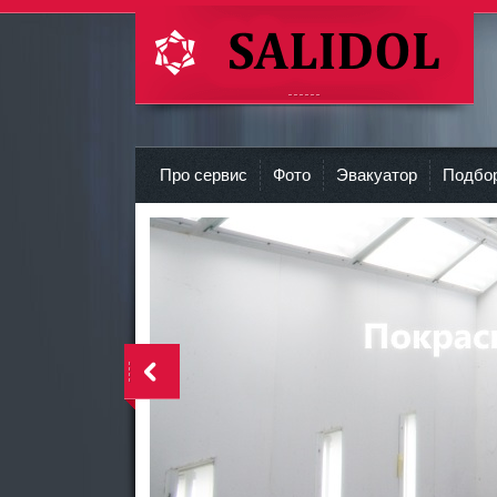
СТО Салидол | salidol в СПб и ЛО
r
Про сервис
Фото
Эвакуатор
Подбор
<