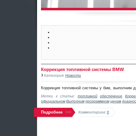
Коррекция топливной системы BMW
Категория:
Новости
Коррекция топливной системы у бмв, выполним д
Метки к статье:
топливной
обеспечение
Корре
официальном
Выполним
программном
ценам
диагно
Подробнее
Комментариев:
0