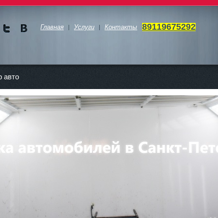
89119675292
Главная
Услуги
Контакты
Мы в
Мы в
Twitte
vKont
akte
 авто