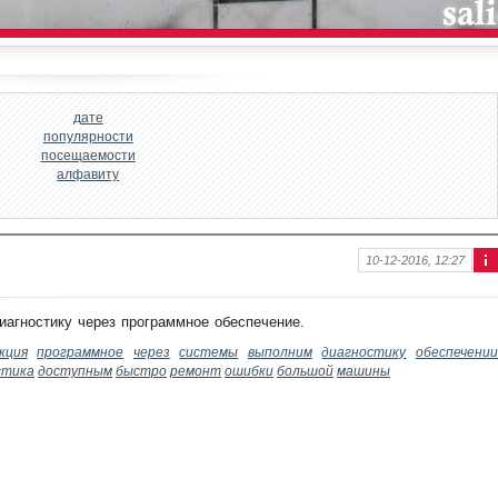
дате
популярности
посещаемости
алфавиту
10-12-2016, 12:27
Ин
фо
рм
иагностику через программное обеспечение.
аци
я к
кция
программное
через
системы
выполним
диагностику
обеспечени
нов
стика
доступным
быстро
ремонт
ошибки
большой
машины
ост
и