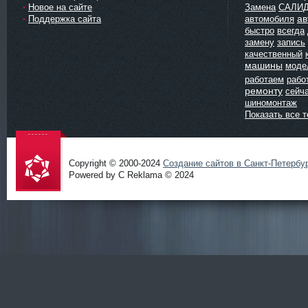
Новое на сайте
Замена
САЛИ
ав
Поддержка сайта
автомобиля
быстро
всегда
замену
запись
качественный
машины
моде
работаем
рабо
ремонту
сейч
шиномонтаж
Показать все т
Copyright © 2000-2024
Создание сайтов в Санкт-Петербу
Powered by C Reklama © 2024
Проект
salidol в
СПб и
ЛО