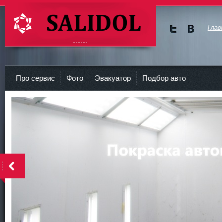
Глав
Мы в
Мы в
Twitte
vKont
СТО Салидол | salidol в СПб и ЛО
r
akte
Про сервис
Фото
Эвакуатор
Подбор авто
<