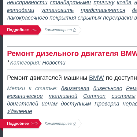
неисправности
стандартными
причину
когда
методами
установить
представляется
д
лакокрасочного
покрытия
скрытых
перекраски
Подробнее
Комментариев:
0
Ремонт дизельного двигателя BM
Категория:
Новости
Ремонт двигателей машины
BMW
по доступн
Метки к статье:
двигателя
дизельного
Рем
механическое
топливной
Common
системы
двигателей
ценам
доступным
Проверка
нера
Удаление
Подробнее
Комментариев:
0