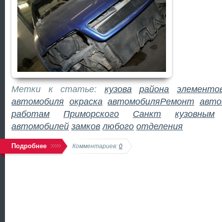
Метки к статье:
кузова
района
элементо
автомобиля
окраска
автомобиляРемонт
авто
работам
Приморского
Санкт
кузовным
автомобилей
замков
любого
отделения
Подробнее
Комментариев:
0