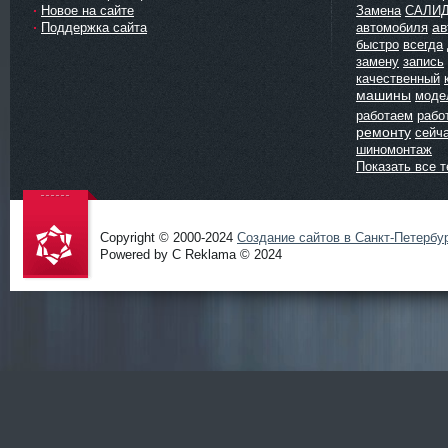
Новое на сайте
Замена
САЛИ
ав
Поддержка сайта
автомобиля
быстро
всегда
замену
запись
качественный
машины
моде
работаем
рабо
ремонту
сейч
шиномонтаж
Показать все т
Copyright © 2000-2024
Создание сайтов в Санкт-Петербу
Powered by C Reklama © 2024
Проект
salidol в
СПб и
ЛО