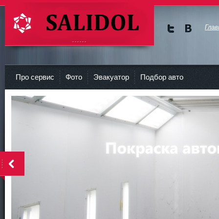
Глав
Мы в
Мы в
Twitte
vKont
СТО Салидол | salidol в СПб и ЛО
r
akte
Про сервис
Фото
Эвакуатор
Подбор авто
<