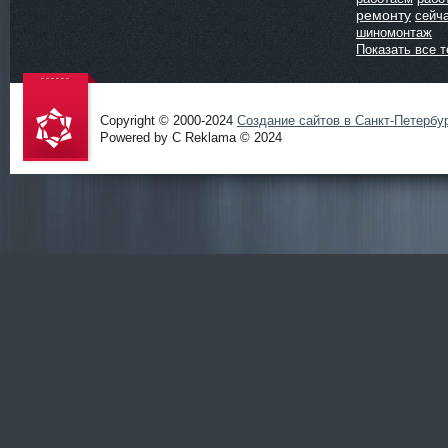
ремонту
сейч
шиномонтаж
Показать все т
Copyright © 2000-2024
Создание сайтов в Санкт-Петербу
Powered by C Reklama © 2024
Проект
salidol в
СПб и
ЛО