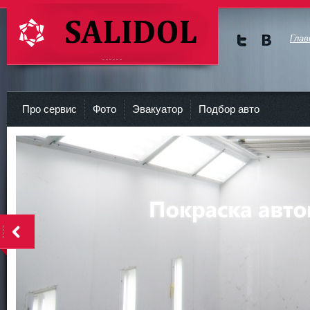
Глав
Мы в
Мы в
Twitte
vKont
СТО Салидол | salidol в СПб и ЛО
r
akte
Про сервис
Фото
Эвакуатор
Подбор авто
<