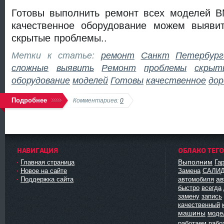
Готовы выполнить ремонт всех моделей B
качественное оборудование можем выяви
скрытые проблемы..
Метки к статье:
ремонт
Санкт
Петербург
сложные
выявить
Ремонт
проблемы
скрыт
оборудование
моделей
Готовы
качественное
дор
Подробнее
Комментариев:
0
НАВИГАЦИЯ
ОБЛАКО ТЕГ
Выполним
Главная страница
Га
Новое на сайте
Замена
САЛИ
ав
Поддержка сайта
автомобиля
быстро
всегда
замену
запись
качественный
машины
моде
работаем
рабо