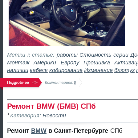
Метки к статье:
работы
Стоимость
серии
До
Монтаж
Америки
Европу
Прошивка
Активац
наличии
кабеля
кодирование
Изменение
блютуз
Подробнее
Комментариев:
0
Ремонт BMW (БМВ) СПб
Категория:
Новости
Ремонт
BMW
в
Санкт-Петербурге
СПб