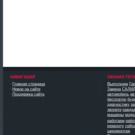
НАВИГАЦИЯ
ОБЛАКО ТЕГ
Выполним
Главная страница
Га
Новое на сайте
Замена
САЛИ
Поддержка сайта
автомобиль
ав
бесплатно
буд
диагностику
з
звоните
кажды
машины
моде
работаем
рабо
ремонту
сейч
шиномонтаж