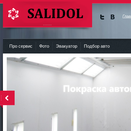
Глав
Мы в
Мы в
Twitte
vKont
СТО Салидол | salidol в СПб и ЛО
r
akte
Про сервис
Фото
Эвакуатор
Подбор авто
<