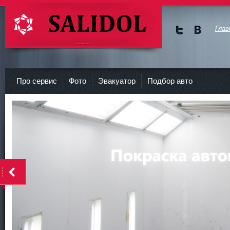
Глав
Мы в
Мы в
Twitte
vKont
СТО Салидол | salidol в СПб и ЛО
r
akte
Про сервис
Фото
Эвакуатор
Подбор авто
<