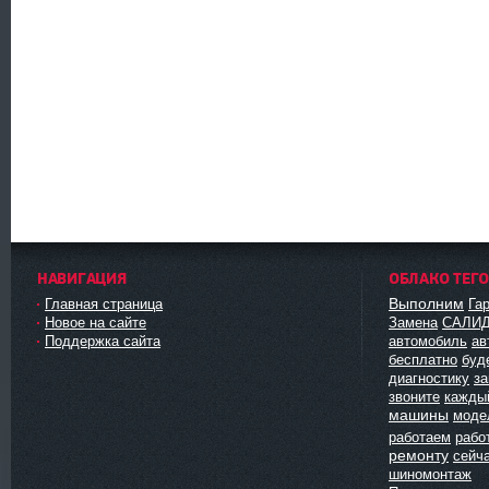
НАВИГАЦИЯ
ОБЛАКО ТЕГ
Выполним
Главная страница
Га
Новое на сайте
Замена
САЛИ
Поддержка сайта
автомобиль
ав
бесплатно
буд
диагностику
з
звоните
кажды
машины
моде
работаем
рабо
ремонту
сейч
шиномонтаж