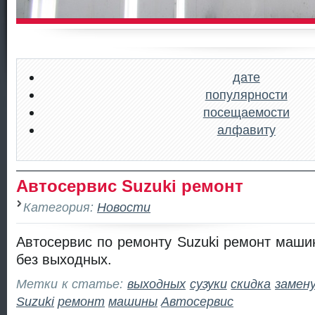
дате
популярности
посещаемости
алфавиту
Автосервис Suzuki ремонт
Категория:
Новости
Автосервис по ремонту Suzuki ремонт маши
без выходных.
Метки к статье:
выходных
сузуки
скидка
замен
Suzuki
ремонт
машины
Автосервис