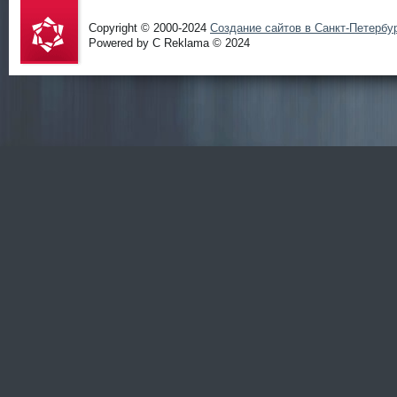
Copyright © 2000-2024
Создание сайтов в Санкт-Петербу
Powered by C Reklama © 2024
Проект
salidol в
СПб и
ЛО