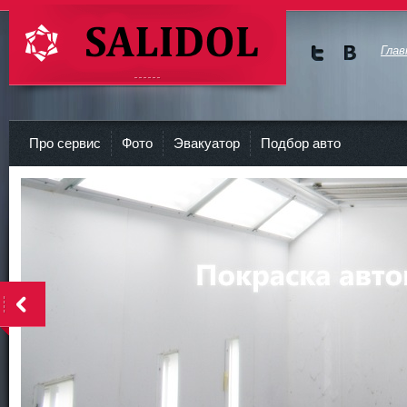
Глав
Мы в
Мы в
Twitte
vKont
СТО Салидол | salidol в СПб и ЛО
r
akte
Про сервис
Фото
Эвакуатор
Подбор авто
<