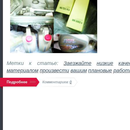
Метки к статье:
Заезжайте
низкие
кач
материалом
произвести
вашим
плановые
работ
Подробнее
Комментариев:
0