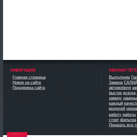
НАВИГАЦИЯ
ОБЛАКО ТЕГ
Выполним
Главная страница
Га
Новое на сайте
Замена
САЛИ
ав
Поддержка сайта
автомобиля
быстро
всегда
замену
замены
каждый
качест
моделей
низки
работу
работы
стоит
фильтра
Показать все т