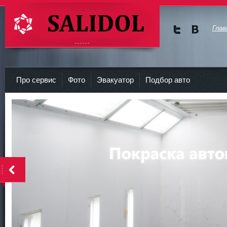
Глав
Мы в
Мы в
Twitte
vKont
СТО Салидол | salidol в СПб и ЛО
r
akte
Про сервис
Фото
Эвакуатор
Подбор авто
<