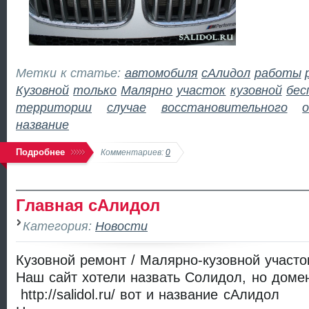
Метки к статье:
автомобиля
сАлидол
работы
Кузовной
только
Малярно
участок
кузовной
бес
территории
случае
восстановительного
название
Подробнее
Комментариев:
0
Главная сАлидол
Категория:
Новости
Кузовной ремонт / Малярно-кузовной участо
Наш сайт хотели назвать Солидол, но доме
http://salidol.ru/ вот и название сАлидол