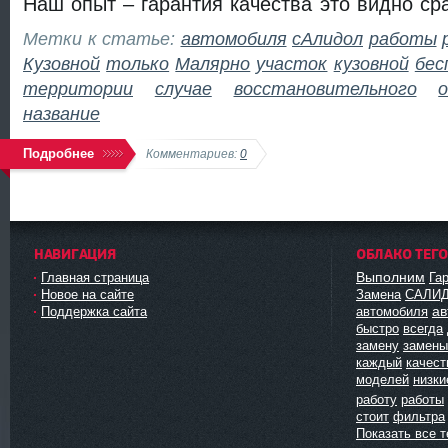
Наш опыт – гарантия качества это видно сра
Метки к статье:
автомобиля
сАлидол
работы
Кузовной
только
Малярно
участок
кузовной
бес
территории
случае
восстановительного
название
Подробнее
Комментариев:
0
НАВИГАЦИЯ
ОБЛАКО ТЕГ
Выполним
Главная страница
Га
Новое на сайте
Замена
САЛИ
ав
Поддержка сайта
автомобиля
быстро
всегда
замену
замены
каждый
качест
моделей
низки
работу
работы
стоит
фильтра
Показать все т