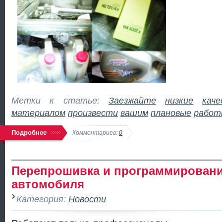
Метки к статье:
Заезжайте
низкие
кач
материалом
произвести
вашим
плановые
работ
Подробнее
Комментариев:
0
Перепрошивка и программирован
автомобиля
Категория:
Новости