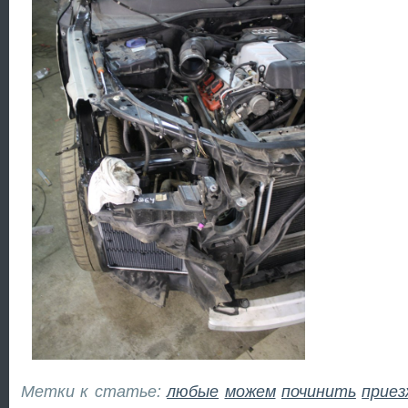
Метки к статье:
любые
можем
починить
прие