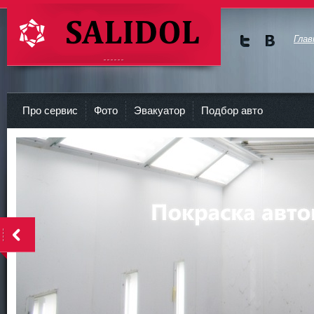
Глав
Мы в
Мы в
Twitte
vKont
СТО Салидол | salidol в СПб и ЛО
r
akte
Про сервис
Фото
Эвакуатор
Подбор авто
<