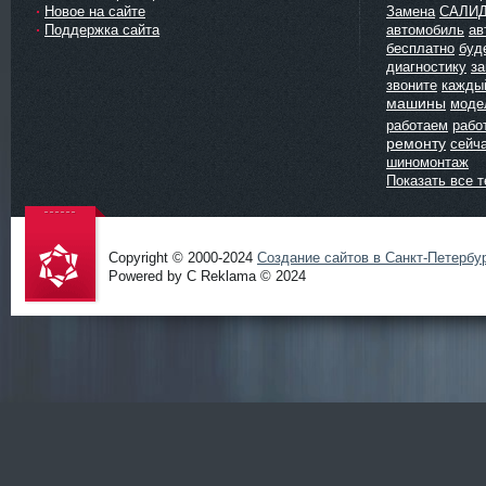
Новое на сайте
Замена
САЛИ
Поддержка сайта
автомобиль
ав
бесплатно
буд
диагностику
з
звоните
кажды
машины
моде
работаем
рабо
ремонту
сейч
шиномонтаж
Показать все т
Copyright © 2000-2024
Создание сайтов в Санкт-Петербу
Powered by C Reklama © 2024
Проект
salidol в
СПб и
ЛО