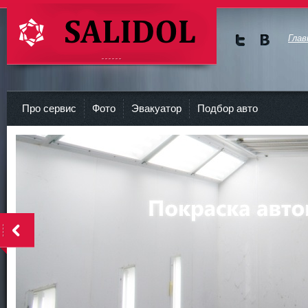
Глав
Мы в
Мы в
Twitte
vKont
СТО Салидол | salidol в СПб и ЛО
r
akte
Про сервис
Фото
Эвакуатор
Подбор авто
<