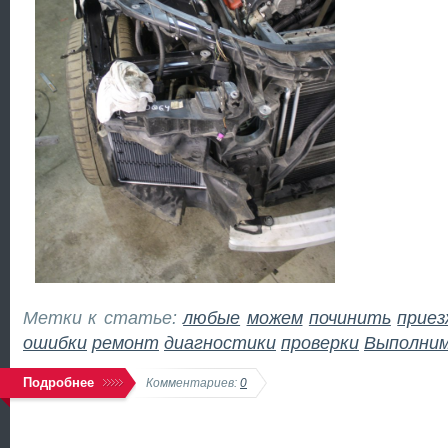
Метки к статье:
любые
можем
починить
прие
ошибки
ремонт
диагностики
проверки
Выполни
Подробнее
Комментариев:
0