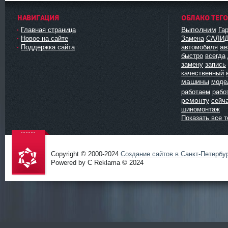
НАВИГАЦИЯ
ОБЛАКО ТЕГ
Выполним
Главная страница
Га
Новое на сайте
Замена
САЛИ
ав
Поддержка сайта
автомобиля
быстро
всегда
замену
запись
качественный
машины
моде
работаем
рабо
ремонту
сейч
шиномонтаж
Показать все т
Copyright © 2000-2024
Создание сайтов в Санкт-Петербу
Powered by C Reklama © 2024
Проект
salidol в
СПб и
ЛО