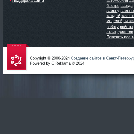
ав
Поддержка сайта
автомобиля
быстро
всегда
замену
замены
каждый
качест
моделей
низки
работу
работы
стоит
фильтра
Показать все т
Copyright © 2000-2024
Создание сайтов в Санкт-Петербу
Powered by C Reklama © 2024
Проект
salidol в
СПб и
ЛО