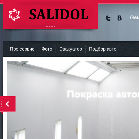
Глав
Мы в
Мы в
Twitte
vKont
СТО Салидол | salidol в СПб и ЛО
r
akte
Про сервис
Фото
Эвакуатор
Подбор авто
<