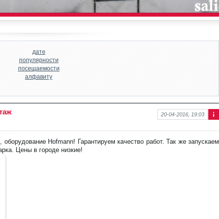
дате
популярности
посещаемости
алфавиту
таж
20-04-2016, 19:03
Ин
фо
рм
оборудование Hofmann! Гарантируем качество работ. Так же запускаем
аци
арка. Цены в городе низкие!
я к
нов
ост
и