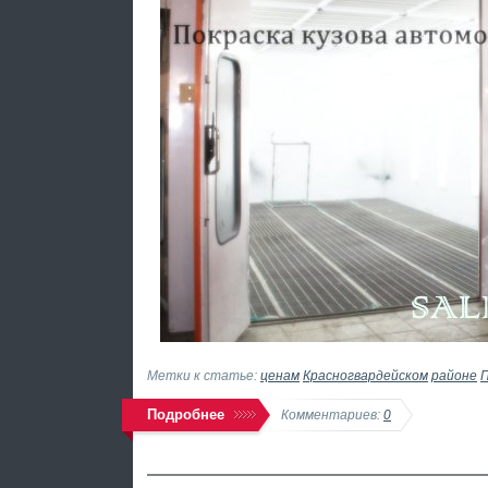
Метки к статье:
ценам
Красногвардейском
районе
П
Подробнее
Комментариев:
0