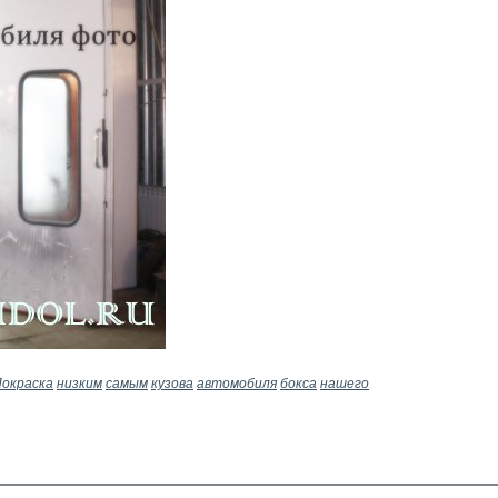
окраска
низким
самым
кузова
автомобиля
бокса
нашего