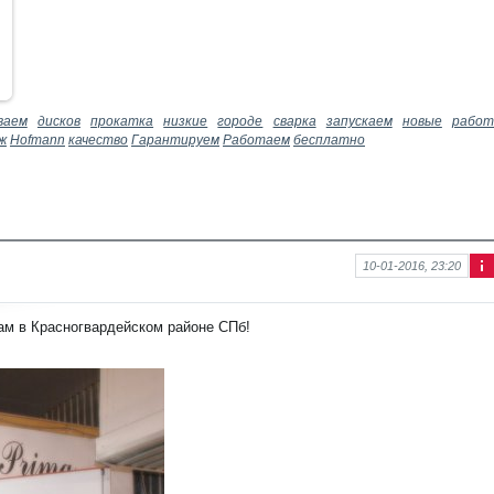
ваем
дисков
прокатка
низкие
городе
сварка
запускаем
новые
рабо
ж
Hofmann
качество
Гарантируем
Работаем
бесплатно
10-01-2016, 23:20
Ин
фо
рм
ам в Красногвардейском районе СПб!
аци
я к
нов
ост
и