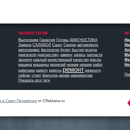
ОБЛАКО ТЕГОВ
АР
Выполним
Гарантия
Готовы
ДИАГНОСТИКА
Ию
Замена
САЛИДОЛ
Санкт
Скидки
автомобиля
Ию
автосервис
бесплатно
будет
быстро
всегда
Ап
двигателя
диагностику
замену
запись
запчасти
Мар
звоните
каждый
качественный
качество
масла
Фе
машины
машина
моделей
низкие
низким
работ
Но
ремонт
ремонту
работаем
работу
работы
Пок
сейчас
стоит
фильтра
ценам
шиномонтаж
Показать все теги
в в Санкт-Петербурге
от CReklama.ru