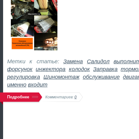
Метки к статье:
Замена
Салидол
выполни
форсунок
инжектора
колодок
Заправка
тормо
регулировка
Шиномонтаж
обслуживание
двига
именно
входит
Подробнее
Комментариев:
0