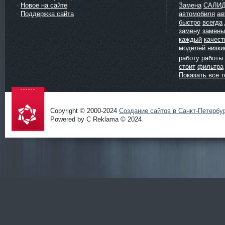
Новое на сайте
Замена
САЛИ
ав
Поддержка сайта
автомобиля
быстро
всегда
замену
замены
каждый
качест
моделей
низки
работу
работы
стоит
фильтра
Показать все т
Copyright © 2000-2024
Создание сайтов в Санкт-Петербу
Powered by C Reklama © 2024
Проект
salidol в
СПб и
ЛО