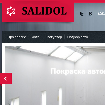
Глав
Мы в
Мы в
Twitte
vKont
СТО Салидол | salidol в СПб и ЛО
r
akte
Про сервис
Фото
Эвакуатор
Подбор авто
<