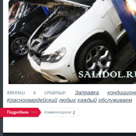
Метки к статье:
Заправка
кондицион
Красногвардейский
любых
каждый
обслуживаем
Подробнее
Комментариев:
0