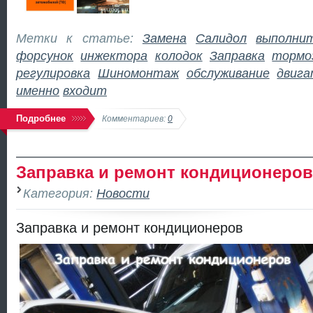
Метки к статье:
Замена
Салидол
выполни
форсунок
инжектора
колодок
Заправка
тормо
регулировка
Шиномонтаж
обслуживание
двига
именно
входит
Подробнее
Комментариев:
0
Заправка и ремонт кондиционеров
Категория:
Новости
Заправка и ремонт кондиционеров