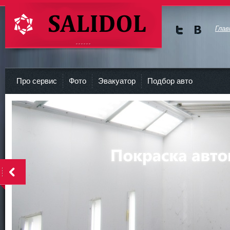
Глав
Мы в
Мы в
Twitte
vKont
СТО Салидол | salidol в СПб и ЛО
r
akte
Про сервис
Фото
Эвакуатор
Подбор авто
<