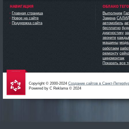
НАВИГАЦИЯ
ОБЛАКО ТЕГ
Выполним
Главная страница
Га
Новое на сайте
Замена
САЛИ
Поддержка сайта
автомобиль
ав
бесплатно
буд
диагностику
з
звоните
кажды
машины
моде
работаем
рабо
ремонту
сейч
шиномонтаж
Показать все т
Copyright © 2000-2024
Создание сайтов в Санкт-Петербу
Powered by C Reklama © 2024
Проект
salidol в
СПб и
ЛО