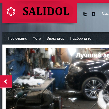
Глав
Мы в
Мы в
Twitte
vKont
СТО Салидол | salidol в СПб и ЛО
r
akte
Про сервис
Фото
Эвакуатор
Подбор авто
<