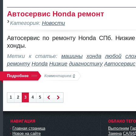
Автосервис Honda ремонт
Категория:
Новости
Автосервис по ремонту Honda СПб. Низкие
хонды.
Метки к статье:
машины
хонда
любой
сло
ремонту
Honda
Низкие
диагностику
Автосервис
Подробнее
Комментариев:
0
1
2
3
4
5
Наза
Впер
д
ед
НАВИГАЦИЯ
ОБЛАКО ТЕГ
Выполним
Главная страница
Га
Новое на сайте
Замена
САЛИ