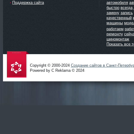
ав
Поддержка сайта
автомобиля
быстро
всегда
замену
запись
качественный
машины
моде
работаем
рабо
ремонту
сейч
шиномонтаж
Показать все т
Copyright © 2000-2024
Создание сайтов в Санкт-Петербу
Powered by C Reklama © 2024
Проект
salidol в
СПб и
ЛО