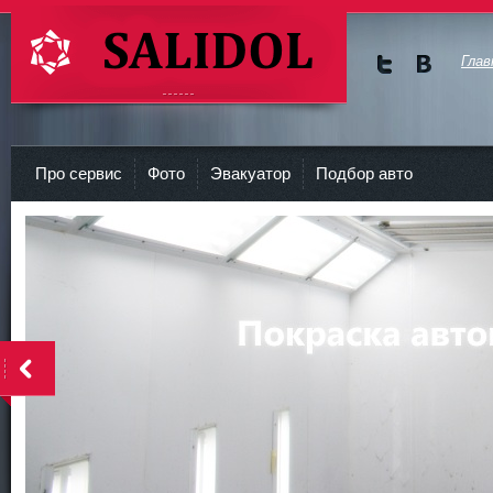
Глав
Мы в
Мы в
Twitte
vKont
СТО Салидол | salidol в СПб и ЛО
r
akte
Про сервис
Фото
Эвакуатор
Подбор авто
<