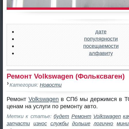
дате
популярности
посещаемости
алфавиту
Ремонт Volkswagen (Фольксваген)
Категория:
Новости
Ремонт
Volkswagen
в СПб мы держимся в Т
ценам на услуги по ремонту авто.
Метки к статье:
будет
Ремонт
Volkswagen
ка
запчасти
износ
службы
дольше
логично
мини