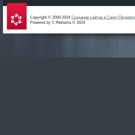
Copyright © 2000-2024
Создание сайтов в Санкт-Петербу
Powered by C Reklama © 2024
Проект
salidol в
СПб и
ЛО