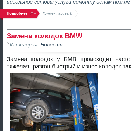
идеальное
готовы
услуги
ремонту
ценам
низким
Подробнее
Комментариев:
0
Замена колодок BMW
Категория:
Новости
Замена колодок у БМВ происходит часто
тяжелая. разгон быстрый и износ колодок та