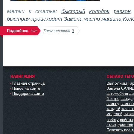
Метки к статье:
быстрый
колодок
разгон
быстрая
происходит
Замена
часто
машина
Кол
Подробнее
Комментариев:
0
НАВИГАЦИЯ
ОБЛАКО ТЕГ
Выполним
Главная страница
Га
Новое на сайте
Замена
САЛИ
ав
Поддержка сайта
автомобиля
быстро
всегда
замену
замены
каждый
качест
моделей
низки
работу
работы
стоит
фильтра
Показать все т