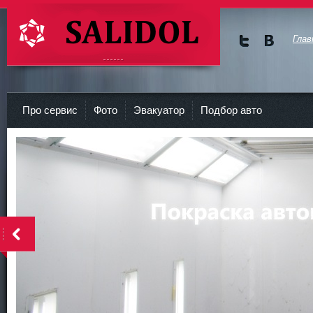
Глав
Мы в
Мы в
Twitte
vKont
СТО Салидол | salidol в СПб и ЛО
r
akte
Про сервис
Фото
Эвакуатор
Подбор авто
<