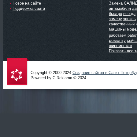
Новое на сайте
Замена
САЛИ
ав
Поддержка сайта
автомобиля
быстро
всегда
замену
запись
качественный
машины
моде
работаем
рабо
ремонту
сейч
шиномонтаж
Показать все т
Copyright © 2000-2024
Создание сайтов в Санкт-Петербу
Powered by C Reklama © 2024
Проект
salidol в
СПб и
ЛО