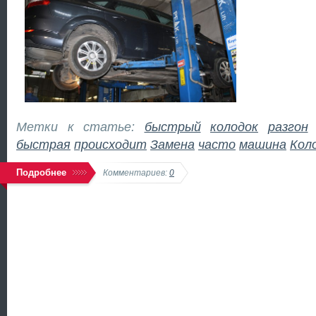
Метки к статье:
быстрый
колодок
разгон
быстрая
происходит
Замена
часто
машина
Кол
Подробнее
Комментариев:
0