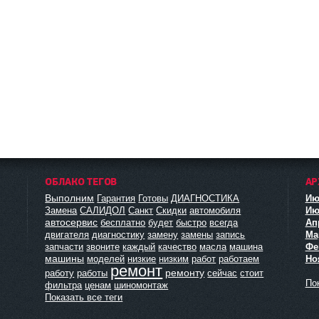
ОБЛАКО ТЕГОВ
АР
Выполним
Гарантия
Готовы
ДИАГНОСТИКА
Ию
Замена
САЛИДОЛ
Санкт
Скидки
автомобиля
Ию
автосервис
бесплатно
будет
быстро
всегда
Ап
двигателя
диагностику
замену
замены
запись
Мар
запчасти
звоните
каждый
качество
масла
машина
Фе
машины
моделей
низкие
низким
работ
работаем
Но
ремонт
ремонту
работу
работы
сейчас
стоит
Пок
фильтра
ценам
шиномонтаж
Показать все теги