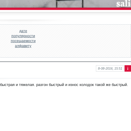
дате
популярности
посещаемости
алфавиту
8-08-2016, 15:51
Ин
фо
рм
ыстрая и тяжелая. разгон быстрый и износ колодок такой же быстрый.
аци
я к
нов
ост
и