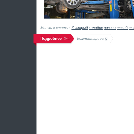
Метки к статье:
быстрый
колодок
разгон
такой
тя
Подробнее
Комментариев:
0