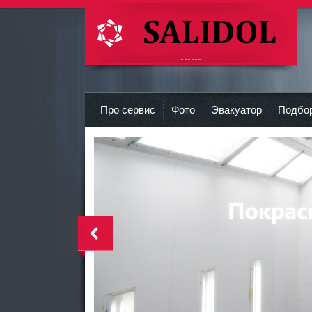
СТО Салидол | salidol в СПб и ЛО
r
Про сервис
Фото
Эвакуатор
Подбор
<