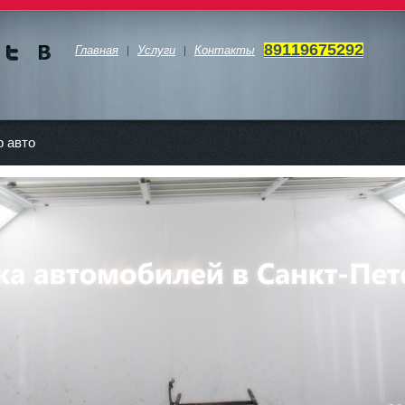
89119675292
Главная
Услуги
Контакты
Мы в
Мы в
Twitte
vKont
akte
 авто