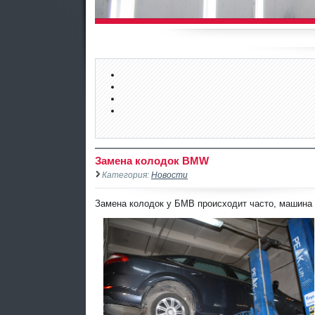
Замена колодок BMW
Категория:
Новости
Замена колодок у БМВ происходит часто, машина б