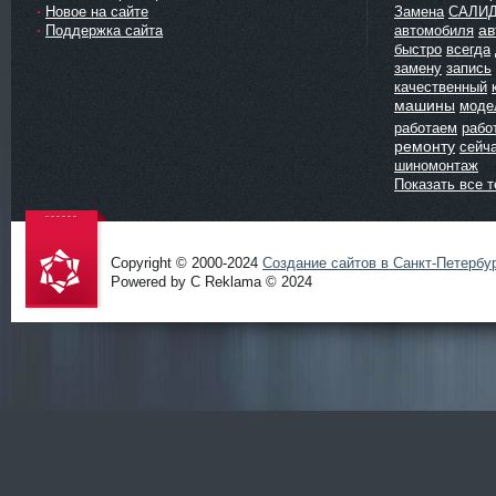
Новое на сайте
Замена
САЛИ
ав
Поддержка сайта
автомобиля
быстро
всегда
замену
запись
качественный
машины
моде
работаем
рабо
ремонту
сейч
шиномонтаж
Показать все т
Copyright © 2000-2024
Создание сайтов в Санкт-Петербу
Powered by C Reklama © 2024
Проект
salidol в
СПб и
ЛО