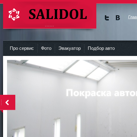
Глав
Мы в
Мы в
Twitte
vKont
СТО Салидол | salidol в СПб и ЛО
r
akte
Про сервис
Фото
Эвакуатор
Подбор авто
<