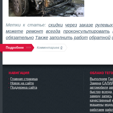
Метки к статье:
скидки
через
заказе
рулевых
можете
ремонт
всегда
проконсультировать
обязательно
Также
заполнить
работ
обратной
Подробнее
Комментариев:
0
НАВИГАЦИЯ
ОБЛАКО ТЕГ
Выполним
Главная страница
Га
Новое на сайте
Замена
САЛИ
ав
Поддержка сайта
автомобиля
быстро
всегда
замену
запись
качественный
машины
моде
работаем
рабо