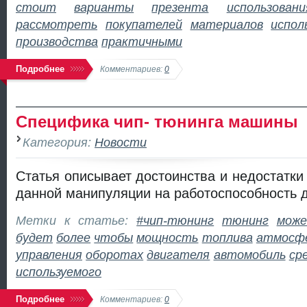
стоит
варианты
презента
использовани
рассмотреть
покупателей
материалов
испол
производства
практичными
Подробнее
Комментариев:
0
Специфика чип- тюнинга машины
Категория:
Новости
Статья описывает достоинства и недостатки
данной манипуляции на работоспособность д
Метки к статье:
#чип-тюнинг
тюнинг
мож
будет
более
чтобы
мощность
топлива
атмосф
управления
оборотах
двигателя
автомобиль
ср
используемого
Подробнее
Комментариев:
0