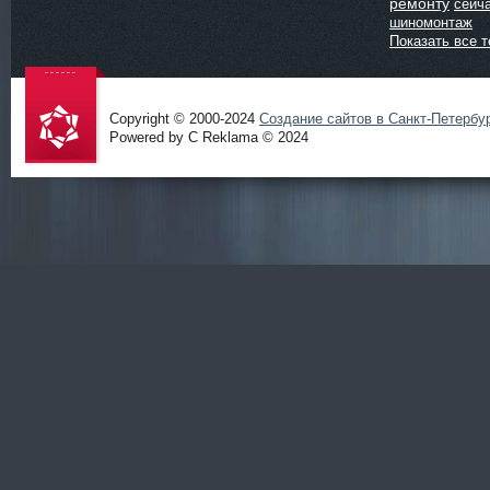
ремонту
сейч
шиномонтаж
Показать все т
Copyright © 2000-2024
Создание сайтов в Санкт-Петербу
Powered by C Reklama © 2024
Проект
salidol в
СПб и
ЛО