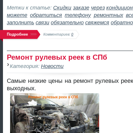
Метки к статье:
Скидки
заказе
через
кондицион
можете
обратиться
телефону
ремонтных
вс
заполнить
связи
обязательно
свяжемся
обратно
Подробнее
Комментариев:
0
Ремонт рулевых реек в СПб
Категория:
Новости
Самые низкие цены на ремонт рулевых реек
выходных.