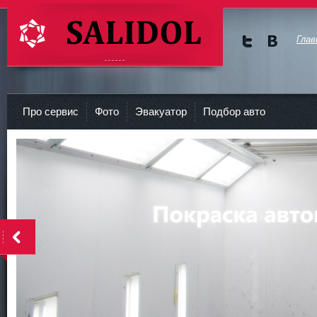
Глав
Мы в
Мы в
Twitte
vKont
СТО Салидол | salidol в СПб и ЛО
r
akte
Про сервис
Фото
Эвакуатор
Подбор авто
<