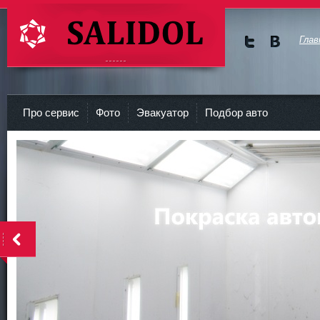
Глав
Мы в
Мы в
Twitte
vKont
СТО Салидол | salidol в СПб и ЛО
r
akte
Про сервис
Фото
Эвакуатор
Подбор авто
<