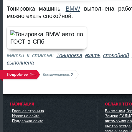
Тонировка машины
BMW
выполнена рабо
можно ехать спокойной.
Метки к статье:
Тонировка
ехать
спокойной
выполнена
Подробнее
Комментариев:
0
НАВИГАЦИЯ
ОБЛАКО ТЕГ
Выполним
Главная страница
Га
Новое на сайте
Замена
САЛИ
ав
Поддержка сайта
автомобиля
быстро
всегда
замену
замены