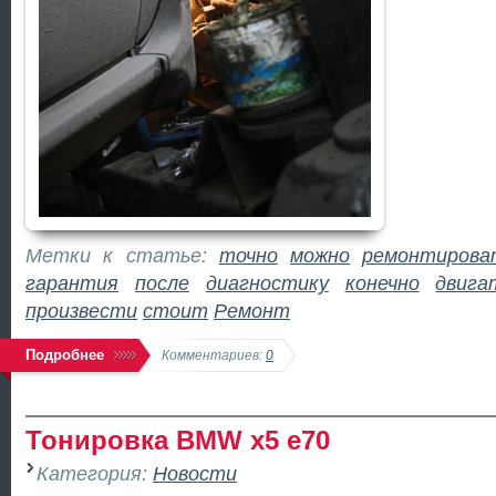
Метки к статье:
точно
можно
ремонтирова
гарантия
после
диагностику
конечно
двига
произвести
стоит
Ремонт
Подробнее
Комментариев:
0
Тонировка BMW x5 e70
Категория:
Новости